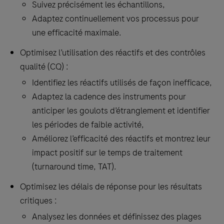
Suivez précisément les échantillons,
with
Adaptez continuellement vos processus pour
the cobas®
une efficacité maximale.
6800,
cobas®
Optimisez l’utilisation des réactifs et des contrôles
5800,
qualité (CQ) :
cobas®
Identifiez les réactifs utilisés de façon inefficace,
8800,
Adaptez la cadence des instruments pour
and
anticiper les goulots d’étranglement et identifier
the
les périodes de faible activité,
dashboards
Améliorez l’efficacité des réactifs et montrez leur
are
impact positif sur le temps de traitement
intended
(turnaround time, TAT).
for
Optimisez les délais de réponse pour les résultats
review
critiques :
of:
Analysez les données et définissez des plages
Test