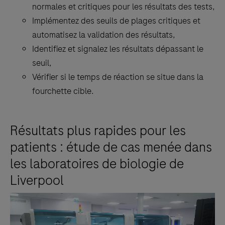
normales et critiques pour les résultats des tests,
volumes
Implémentez des seuils de plages critiques et
Errors
automatisez la validation des résultats,
Instrument
Identifiez et signalez les résultats dépassant le
efficiency
seuil,
Positivity
Vérifier si le temps de réaction se situe dans la
rate
fourchette cible.
Quality
Control
The
Résultats plus rapides pour les
dashboards
patients : étude de cas menée dans
available
les laboratoires de biologie de
to
Liverpool
an
individual
user
are