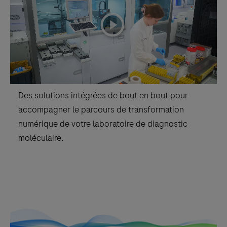
based
playicon
on
the
user's
defined
role.
Des solutions intégrées de bout en bout pour
accompagner le parcours de transformation
numérique de votre laboratoire de diagnostic
moléculaire.