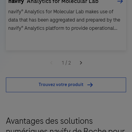
navify
Analytics for Molecular Lab
navify® Analytics for Molecular Lab makes use of
data that has been aggregated and prepared by the
navify® Analytics platform to provide operational
insights for customers with the cobas® 6800, cobas®
5800, cobas® 8800, and the dashboards are
intended for review of: Test volumes Errors
navify®
Instrument efficiency Positivity rate Quality Control
Analytics
1
/
2
The dashboards available to an individual user are
for
based on the user's defined role.
Molecular
Trouvez votre produit
Lab
makes
use
of
Avantages des solutions
data
that
numériques navify de Roche pour