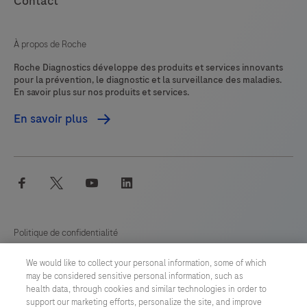
Contact
À propos de Roche
Roche Diagnostics développe des produits et services innovants
pour la prévention, le diagnostic et la surveillance des maladies.
En savoir plus sur nos produits et services.
En savoir plus
facebook
twitter
youtube
linkedin
Politique de confidentialité
We would like to collect your personal information, some of which
Préférences en matière de cookies
may be considered sensitive personal information, such as
health data, through cookies and similar technologies in order to
Conditions générales
support our marketing efforts, personalize the site, and improve