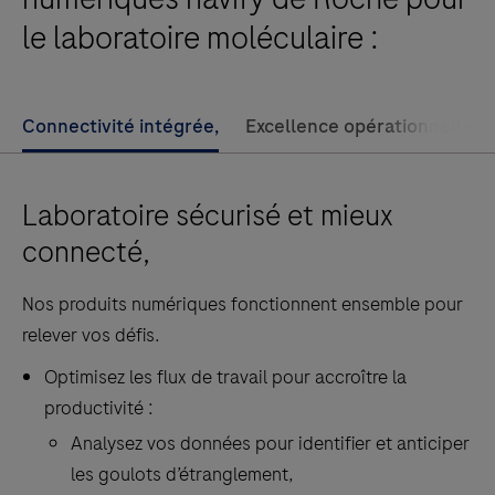
has
le laboratoire moléculaire :
been
aggregated
and
Connectivité intégrée,
Excellence opérationnelle
prepared
by
the
Laboratoire sécurisé et mieux
navify®
connecté,
Analytics
platform
Nos produits numériques fonctionnent ensemble pour
to
relever vos défis.
provide
Optimisez les flux de travail pour accroître la
operational
productivité :
insights
Analysez vos données pour identifier et anticiper
for
les goulots d’étranglement,
customers