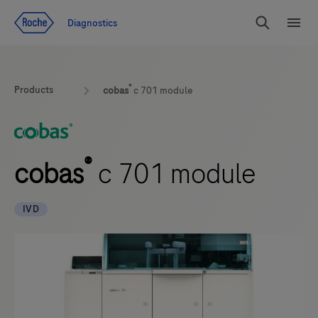
Zum Inhalt
Diagnostics
Suchen
Menü
®
Products
cobas
c 701 module
®
cobas
c 701 module
IVD