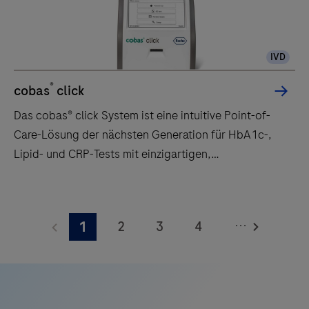
IVD
®
cobas
click
Das cobas® click System ist eine intuitive Point-of-
Care-Lösung der nächsten Generation für HbA1c-,
Lipid- und CRP-Tests mit einzigartigen,
leistungsstarken Testdisketten.
Das
cobas®
...
2
3
4
1
click
System
5
6
7
8
ist
9
10
eine