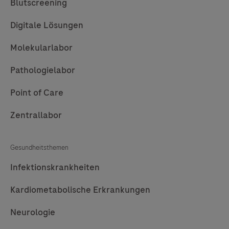
leistungsstarken
Blutscreening
Testdisketten.
Digitale Lösungen
Molekularlabor
Pathologielabor
Point of Care
Zentrallabor
Gesundheitsthemen
Infektionskrankheiten
Kardiometabolische Erkrankungen
Neurologie