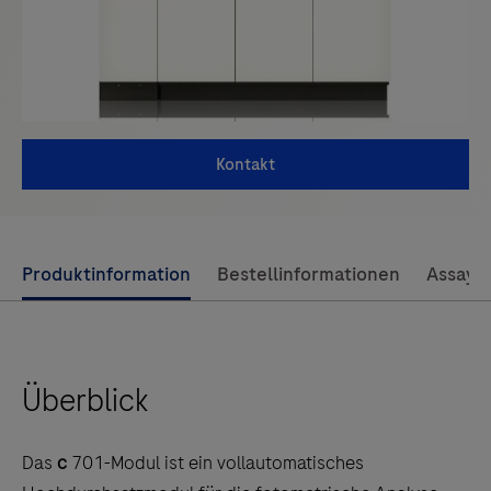
Kontakt
Use
Produktinformation
Bestellinformationen
Assay-
left
and
right
Überblick
arrow
keys
to
Das
c
701-Modul ist ein vollautomatisches
scroll