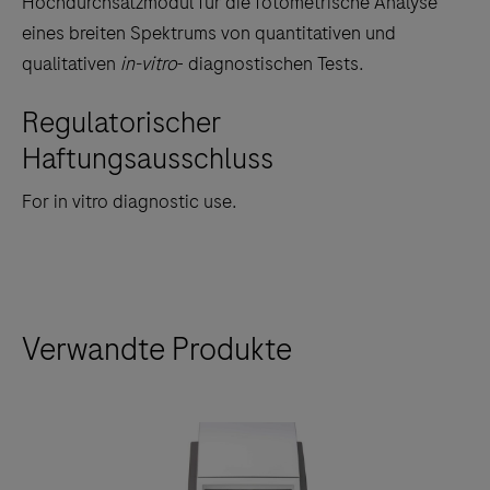
Hochdurchsatzmodul für die fotometrische Analyse
between
eines breiten Spektrums von quantitativen und
the
qualitativen
in-vitro
- diagnostischen Tests.
tabs
Regulatorischer
Haftungsausschluss
For in vitro diagnostic use.
Verwandte Produkte