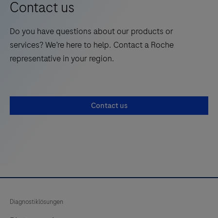
intuitive
Contact us
Point-
of-
Do you have questions about our products or
Care-
services? We’re here to help. Contact a Roche
Lösung
representative in your region.
der
nächsten
Generation
Contact us
für
HbA1c-,
Lipid-
und
CRP-
Tests
mit
Diagnostiklösungen
einzigartigen,