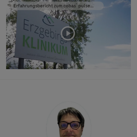
®
Erfahrungsbericht zum cobas
pulse
System
playicon