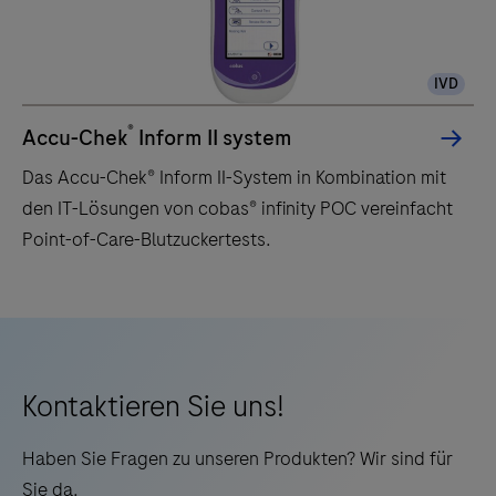
IVD
®
Accu-Chek
Inform II system
Das Accu-Chek® Inform II-System in Kombination mit
den IT-Lösungen von cobas® infinity POC vereinfacht
Point-of-Care-Blutzuckertests.
Das
Accu-
Chek®
Inform
Kontaktieren Sie uns!
II-
Haben Sie Fragen zu unseren Produkten? Wir sind für
System
Sie da.
in