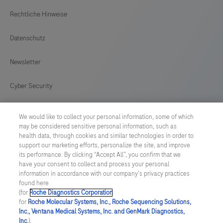
Rechtliche Hinweise
Datenschutz
Newsletter
Cyber Security
Cookie Präferenzen
We would like to collect your personal information, some of which
may be considered sensitive personal information, such as
Roche Digital Trust Center
health data, through cookies and similar technologies in order to
support our marketing efforts, personalize the site, and improve
its performance. By clicking “Accept All”, you confirm that we
GERMANY
/
Deutsch
have your consent to collect and process your personal
information in accordance with our company's privacy practices
found here
© 2026 F. Hoffmann-La Roche Ltd
(for
Roche Diagnostics Corporation
.
for
Roche Molecular Systems, Inc., Roche Sequencing Solutions,
zuletzt aktualisiert 09.08.2026
Inc., Ventana Medical Systems, Inc. and GenMark Diagnostics,
Inc.
),