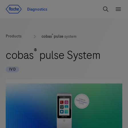
Zum Inhalt
Diagnostics
Suchen
Menü
®
Products
cobas
pulse
system
®
cobas
pulse System
IVD