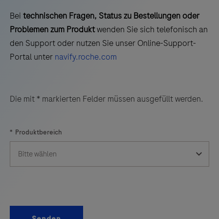
Kombination
Bei
technischen Fragen, Status zu Bestellungen oder
mit
Problemen zum Produkt
wenden Sie sich telefonisch an
den
den Support oder nutzen Sie unser Online-Support-
IT-
Portal unter
navify.roche.com
Lösungen
von
cobas®
Die mit * markierten Felder müssen ausgefüllt werden.
infinity
POC
*
Produktbereich
vereinfacht
Point-
of-
Care-
Blutzuckertests.