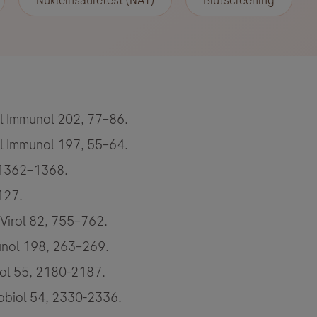
Nukleinsäuretest (NAT)
Blutscreening
ol Immunol 202, 77–86.
ol Immunol 197, 55–64.
, 1362–1368.
–127.
d Virol 82, 755–762.
mmunol 198, 263–269.
biol 55, 2180-2187.
crobiol 54, 2330-2336.