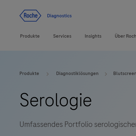
Zum Inhalt
Diagnostics
Produkte
Services
Insights
Über Roc
Diagnostiklösungen
Produkte
Diagnostiklösungen
Blutscree
Gesundheitsthemen
Serologie
Marken
Umfassendes Portfolio serologischer