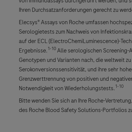
von Immunoassays durchgeführt werden, und si
Ihren Durchsatzanforderungen gerecht zu werd
Elecsys® Assays von Roche umfassen hochspez
Serologietests zum Nachweis von Infektionskra
auf der ECL (ElectroChemiLuminescence)-Techn
1-10
Ergebnisse.
Alle serologischen Screening-A
Genotypen und Varianten nach, die weltweit zu 
Serokonversionssensitivität, und ihre sehr hohe 
Grenzwerttrennung von positiven und negativen
1-10
Notwendigkeit von Wiederholungstests.
Bitte wenden Sie sich an Ihre Roche-Vertretung
des Roche Blood Safety Solutions-Portfolios zu