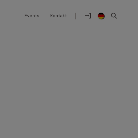
|
Events
Kontakt
Auswahlhilfe
Standort
Anmelden
Germany
Suchen
/
German