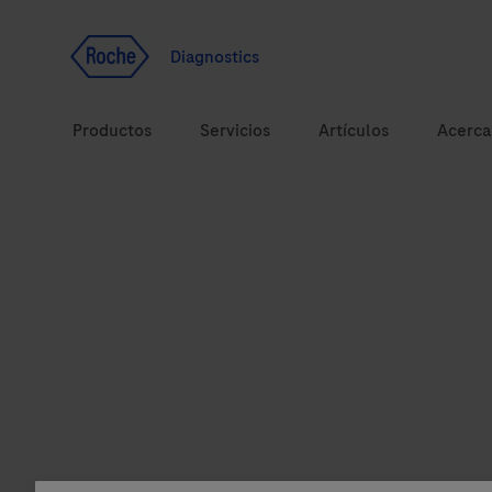
Ir al contenido
Diagnostics
Productos
Servicios
Artículos
Acerca
Soluciones
Temas de salud
Marcas