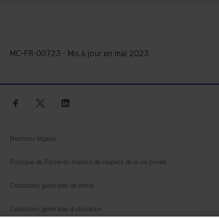
MC-FR-00723 - Mis à jour en mai 2023
facebook
twitter
linkedin
Mentions légales
Politique de Roche en matière de respect de la vie privée
Conditions générales de vente
Conditions générales d'utilisation