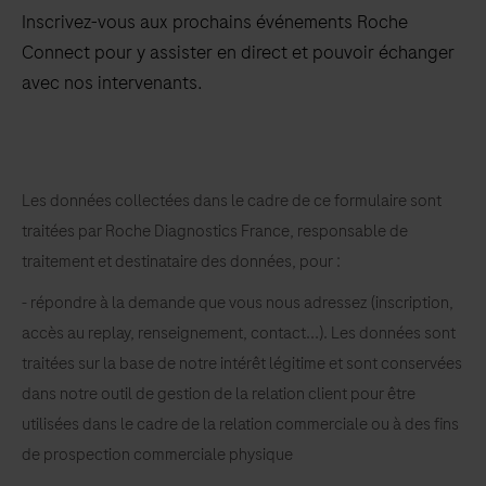
Inscrivez-vous aux prochains événements Roche
Connect pour y assister en direct et pouvoir échanger
avec nos intervenants.
Inscrivez-
vous
Les données collectées dans le cadre de ce formulaire sont
aux
traitées par Roche Diagnostics France, responsable de
prochains
traitement et destinataire des données, pour :
événements
Roche
- répondre à la demande que vous nous adressez (inscription,
Connect
accès au replay, renseignement, contact...). Les données sont
pour
traitées sur la base de notre intérêt légitime et sont conservées
y
dans notre outil de gestion de la relation client pour être
assister
utilisées dans le cadre de la relation commerciale ou à des fins
en
de prospection commerciale physique
direct