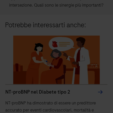
intersezione. Quali sono le sinergie più importanti?
Potrebbe interessarti anche:
C
Un
in
di
ca
prev
NT-proBNP nel Diabete tipo 2
NT-proBNP ha dimostrato di essere un predittore
accurato per eventi cardiovascolari, mortalità e