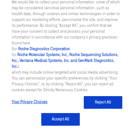
We would like to collect your personal information, some of which
facebook
twitter
youtube
linkedin
may be considered sensitive personal information, such as
health data, through cookies and similar technologies in order to
support our marketing efforts, personalize the site, and improve
its performance. By clicking “Accept All”, you confirm that we
Termini e condizioni
have your consent to collect and process your personal
information in accordance with our company's privacy practices
Informativa Cookie
found here
(for
Roche Diagnostics Corporation
.
for
Roche Molecular Systems, Inc., Roche Sequencing Solutions,
Informativa Privacy
Inc., Ventana Medical Systems, Inc. and GenMark Diagnostics,
Inc.
),
© 2026 © 2026 F. Hoffmann-La Roche Ltd
which may include online targeted and social media advertising.
Ultimo aggiornamento 06.08.2026
You can personalize your specific preferences by clicking “Your
Privacy Choices”, or, by clicking “Reject All”, you can reject all
Questo sito contiene informazioni su prodotti che sono rivolte ad
cookies except for Strictly Necessary Cookies.
un elevato numero di utenti e può contenere dettagli o
informazioni sui prodotti altrimenti non accessibili o validi nel
Your Privacy Choices
Reject All
vostro paese. Non ci assumiamo alcuna responsabilità per
l'accesso a tali informazioni che possono non essere in linea con
processi, regolamenti, registrazioni o utilizzi legali del vostro paese
Accept All
di origine.