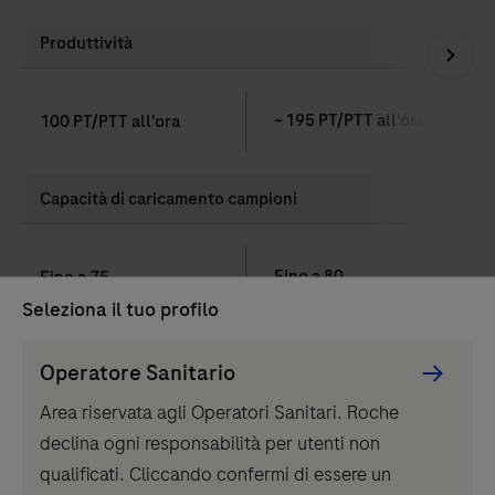
Produttività
~ 195 PT/PTT all'ora
100 PT/PTT all'ora
Capacità di caricamento campioni
Fino a 80
Fino a 75
Seleziona il tuo profilo
Persona
Operatore Sanitario
Load more
Picker
Area riservata agli Operatori Sanitari. Roche
component
declina ogni responsabilità per utenti non
Per uso diagnostico in vitro.
qualificati. Cliccando confermi di essere un