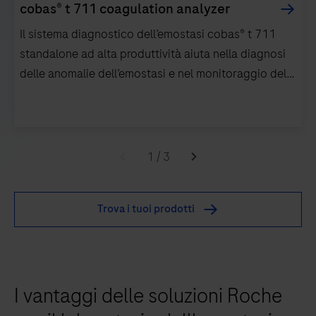
cobas® t 711 coagulation analyzer
Il sistema diagnostico dell’emostasi cobas® t 711
standalone ad alta produttività aiuta nella diagnosi
delle anomalie dell’emostasi e nel monitoraggio della
terapia anticoagulante.
Il
sistema
1
/
3
diagnostico
dell’emostasi
Trova i tuoi prodotti
cobas®
t
711
standalone
I vantaggi delle soluzioni Roche
ad
alta