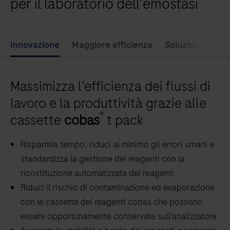
per il laboratorio dell'emostasi
produttività
aiuta
nella
Innovazione
Maggiore efficienza
Soluzioni softw
diagnosi
delle
Massimizza l'efficienza dei flussi di
anomalie
dell’emostasi
lavoro e la produttività grazie alle
e
®
cassette
cobas
t pack
nel
monitoraggio
Risparmia tempo, riduci al minimo gli errori umani e
della
standardizza la gestione dei reagenti con la
terapia
ricostituzione automatizzata dei reagenti
anticoagulante.
Riduci il rischio di contaminazione ed evaporazione
con le cassette dei reagenti cobas che possono
essere opportunamente conservate sull’analizzatore