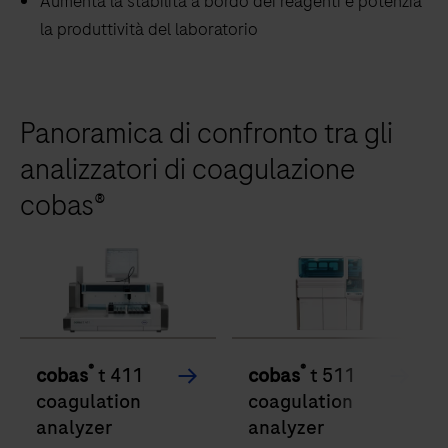
Aumenta la stabilità a bordo dei reagenti e potenzia
la produttività del laboratorio
Panoramica di confronto tra gli
analizzatori di coagulazione
cobas®
®
®
cobas
t 411
cobas
t 511
coagulation
coagulation
analyzer
analyzer