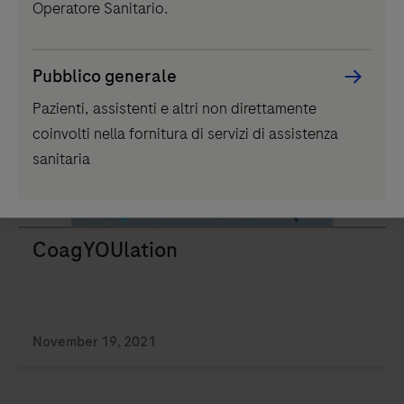
Operatore Sanitario.
Potrebbe interessarti anche:
Pubblico generale
Articolo
Pazienti, assistenti e altri non direttamente
coinvolti nella fornitura di servizi di assistenza
sanitaria
CoagYOUlation
November 19, 2021