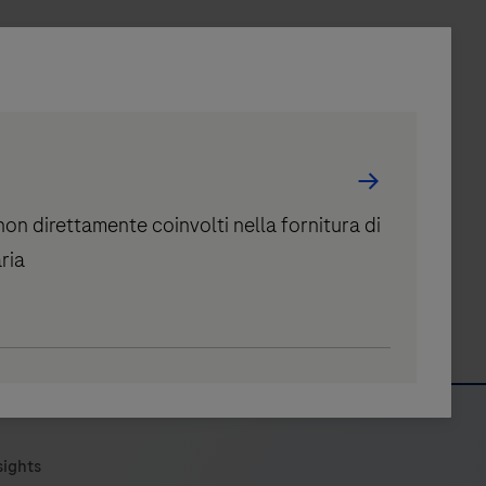
i non direttamente coinvolti nella fornitura di
aria
1
sights