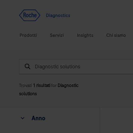
Vai al contenuto
Diagnostics
Prodotti
Servizi
Insights
Chi siamo
Cerca
Soluzioni diagnostiche
Trovati
1
risultati
for
Diagnostic
Argomenti correlati alla salute
solutions
Marchi
Anno
Anno