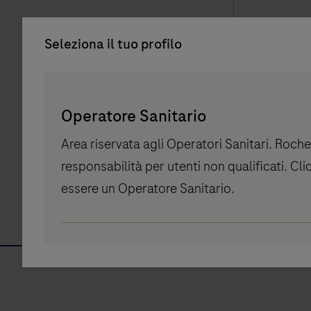
Seleziona il tuo profilo
I vantag
spettrom
Persona
Picker
massa n
La spettro
Operatore Sanitario
component
monitor
apporta mo
Area riservata agli Operatori Sanitari. Roche
farmaci
nell'ambit
responsabilità per utenti non qualificati. Cl
immunos
terapeutic
essere un Operatore Sanitario.
per i tra
grazie alla
organo
accuratezza
sensibilità.