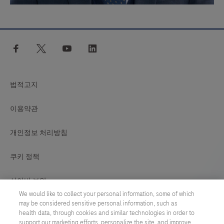
facebook
twitter
youtube
linkedin
법적고지
이용약관
개인정보 처리방침
쿠키 정책
사이버 보안
We would like to collect your personal information, some of which
may be considered sensitive personal information, such as
쿠키 기본설정
health data, through cookies and similar technologies in order to
support our marketing efforts, personalize the site, and improve