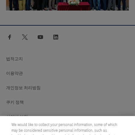
facebook
twitter
youtube
linkedin
법적고지
이용약관
개인정보 처리방침
쿠키 정책
사이버 보안
We would like to collect your personal information, some of which
may be considered sensitive personal information, such as
쿠키 기본설정