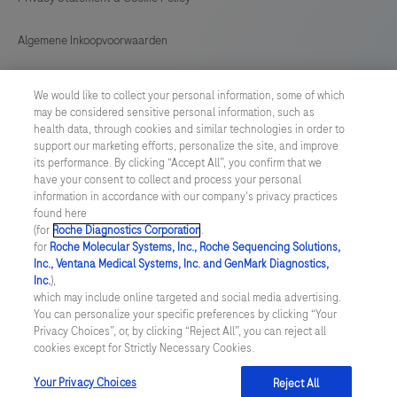
Algemene Inkoopvoorwaarden
Cookie instellingen aanpassen
We would like to collect your personal information, some of which
may be considered sensitive personal information, such as
General Purchase Conditions
health data, through cookies and similar technologies in order to
support our marketing efforts, personalize the site, and improve
its performance. By clicking “Accept All”, you confirm that we
NETHERLANDS
/
English
have your consent to collect and process your personal
information in accordance with our company's privacy practices
found here
© 2026 Roche Diagnostics Nederland B.V.
(for
Roche Diagnostics Corporation
.
for
Roche Molecular Systems, Inc., Roche Sequencing Solutions,
Last updated: 09.08.2026
Inc., Ventana Medical Systems, Inc. and GenMark Diagnostics,
Inc.
),
Deze website bevat informatie over producten die zijn bedoeld
which may include online targeted and social media advertising.
voor een breed publiek en kan productdetails of andere
You can personalize your specific preferences by clicking “Your
informatie bevatten die niet van toepassing of niet geldig is in uw
Privacy Choices”, or, by clicking “Reject All”, you can reject all
land. Wij wijzen u erop dat wij geen enkele verantwoordelijkheid
cookies except for Strictly Necessary Cookies.
nemen voor het benaderen van deze informatie die mogelijk niet
in overeenstemming is met enige geldende juridische procedures,
wet- en regelgeving, registraties of gebruik in uw land van
Your Privacy Choices
Reject All