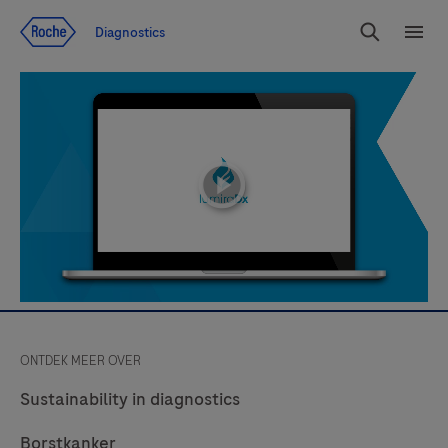
Jump To Content
Diagnostics
Search
Menu
playicon
ONTDEK MEER OVER
Sustainability in diagnostics
Borstkanker