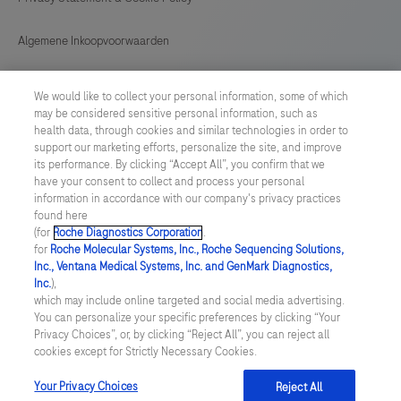
Algemene Inkoopvoorwaarden
Cookie instellingen aanpassen
We would like to collect your personal information, some of which
may be considered sensitive personal information, such as
General Purchase Conditions
health data, through cookies and similar technologies in order to
support our marketing efforts, personalize the site, and improve
its performance. By clicking “Accept All”, you confirm that we
NETHERLANDS
/
English
have your consent to collect and process your personal
information in accordance with our company's privacy practices
found here
© 2026 Roche Diagnostics Nederland B.V.
(for
Roche Diagnostics Corporation
.
for
Roche Molecular Systems, Inc., Roche Sequencing Solutions,
Last updated: 09.08.2026
Inc., Ventana Medical Systems, Inc. and GenMark Diagnostics,
Inc.
),
Deze website bevat informatie over producten die zijn bedoeld
which may include online targeted and social media advertising.
voor een breed publiek en kan productdetails of andere
You can personalize your specific preferences by clicking “Your
informatie bevatten die niet van toepassing of niet geldig is in uw
Privacy Choices”, or, by clicking “Reject All”, you can reject all
land. Wij wijzen u erop dat wij geen enkele verantwoordelijkheid
cookies except for Strictly Necessary Cookies.
nemen voor het benaderen van deze informatie die mogelijk niet
in overeenstemming is met enige geldende juridische procedures,
wet- en regelgeving, registraties of gebruik in uw land van
Your Privacy Choices
Reject All