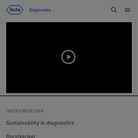
Jump To Content
Diagnostics
Search
Menu
playicon
ONTDEK MEER OVER
Sustainability in diagnostics
Borstkanker