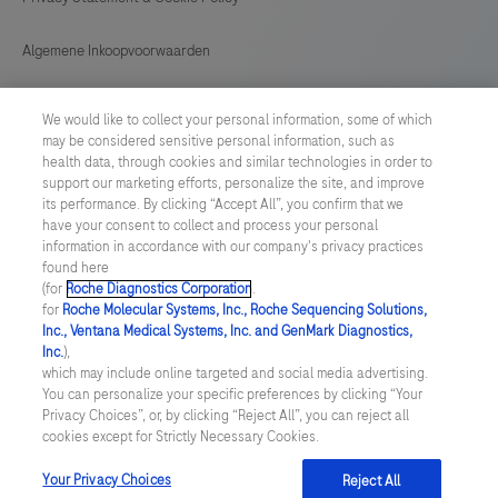
Algemene Inkoopvoorwaarden
Cookie instellingen aanpassen
We would like to collect your personal information, some of which
may be considered sensitive personal information, such as
General Purchase Conditions
health data, through cookies and similar technologies in order to
support our marketing efforts, personalize the site, and improve
its performance. By clicking “Accept All”, you confirm that we
NETHERLANDS
/
English
have your consent to collect and process your personal
information in accordance with our company's privacy practices
found here
© 2026 Roche Diagnostics Nederland B.V.
(for
Roche Diagnostics Corporation
.
for
Roche Molecular Systems, Inc., Roche Sequencing Solutions,
Last updated: 06.08.2026
Inc., Ventana Medical Systems, Inc. and GenMark Diagnostics,
Inc.
),
Deze website bevat informatie over producten die zijn bedoeld
which may include online targeted and social media advertising.
voor een breed publiek en kan productdetails of andere
You can personalize your specific preferences by clicking “Your
informatie bevatten die niet van toepassing of niet geldig is in uw
Privacy Choices”, or, by clicking “Reject All”, you can reject all
land. Wij wijzen u erop dat wij geen enkele verantwoordelijkheid
cookies except for Strictly Necessary Cookies.
nemen voor het benaderen van deze informatie die mogelijk niet
in overeenstemming is met enige geldende juridische procedures,
wet- en regelgeving, registraties of gebruik in uw land van
Your Privacy Choices
Reject All