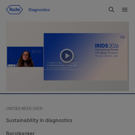
Jump To Content
Diagnostics
Search
Menu
playicon
ONTDEK MEER OVER
Sustainability in diagnostics
Borstkanker