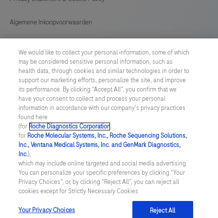
Algemene Inkoopvoorwaarden
Cookie instellingen aanpassen
We would like to collect your personal information, some of which
may be considered sensitive personal information, such as
General Purchase Conditions
health data, through cookies and similar technologies in order to
support our marketing efforts, personalize the site, and improve
its performance. By clicking “Accept All”, you confirm that we
NETHERLANDS
/
English
have your consent to collect and process your personal
information in accordance with our company's privacy practices
found here
© 2026 Roche Diagnostics Nederland B.V.
(for
Roche Diagnostics Corporation
.
for
Roche Molecular Systems, Inc., Roche Sequencing Solutions,
Last updated: 07.08.2026
Inc., Ventana Medical Systems, Inc. and GenMark Diagnostics,
Inc.
),
Deze website bevat informatie over producten die zijn bedoeld
which may include online targeted and social media advertising.
voor een breed publiek en kan productdetails of andere
You can personalize your specific preferences by clicking “Your
informatie bevatten die niet van toepassing of niet geldig is in uw
Privacy Choices”, or, by clicking “Reject All”, you can reject all
land. Wij wijzen u erop dat wij geen enkele verantwoordelijkheid
cookies except for Strictly Necessary Cookies.
nemen voor het benaderen van deze informatie die mogelijk niet
in overeenstemming is met enige geldende juridische procedures,
wet- en regelgeving, registraties of gebruik in uw land van
Your Privacy Choices
Reject All