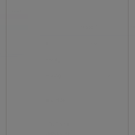
Фаза 1
Ф
ALT
В норме
П
HBsAg
Высокий
В
HBeAg
Определяемый
В
о
anti-HBe
Неопределяемый
В
о
HBV DNA в
Высокий
И
сыворотке/