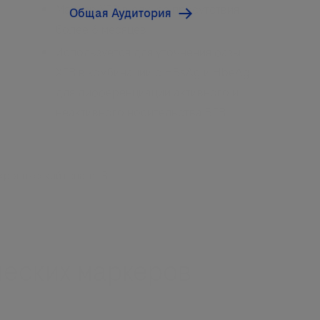
Маркер ХГВ в случае присутствия
Общая Аудитория
более 6 месяцев
Используется для уточнения фазы
ХГВ в комбинации с HBsAg и HbeAg
для дифференциации активного и
неактивного носительства ВГВ
– хронический гепатит В
ческих маркеров