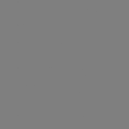
Маркер активной репликации ВГВ и
высокого риска передачи инфекции
Маркер менее активной репликации
ВГВ
Указывает на снижение
инфекционности ВГВ и ремиссию
заболевания
Может быть маркером у пациентов с
precore и core-промоторными
мутациями (сохранение
контагиозности при положительном
тесте на anti-HВе)
Наиболее чувствительный маркер
вирусной репликации