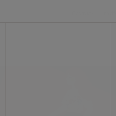
Продукты
navif
)