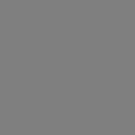
хронически инфицированных во
время обострений
Не являются нейтрализующими
антителами
Маркер продолжающейся инфекции
(если HBsAg положительный) и
разрешившейся инфекции (если
HBsAg отрицательный)
Anti-HBc IgG могут быть
единственным серологическим
маркером латентной (оккультной)
формы ВГВ