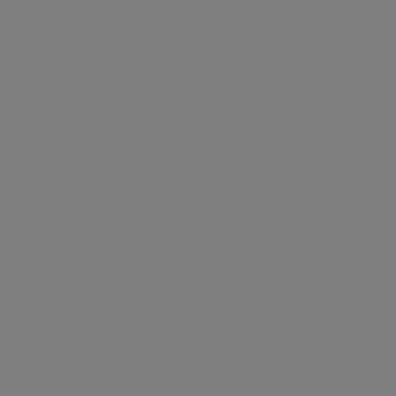
аза 2
Фаза 3
Фаза 4
овышен
В норме
Изменяющийся
ысокий
Низкий
Средний
озможно
Неопределяемый
Возможно
пределяемый
определяемый
озможно
Определяемый
Возможно
пределяемый
определяемый
зменяющийся
Низкий
Изменяющийся