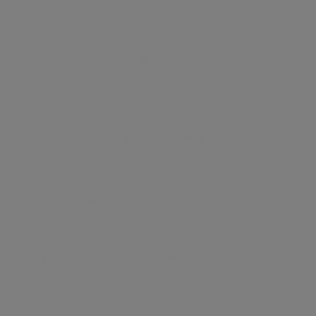
более 6 месяцев
Не выявляется при скрытых
(латентных) формах ВГВ
Нейтрализующие антитела
Появляются в ответ на вакцинацию от
ВГВ и во время выздоровления, что
указывает на иммунитет или
перенесенную инфекцию
Единственный маркер после
вакцинации от ВГВ
Присутствуют во время ОГВ* и
обычно исчезают через 6 месяцев
Могут определяться у 10-20%