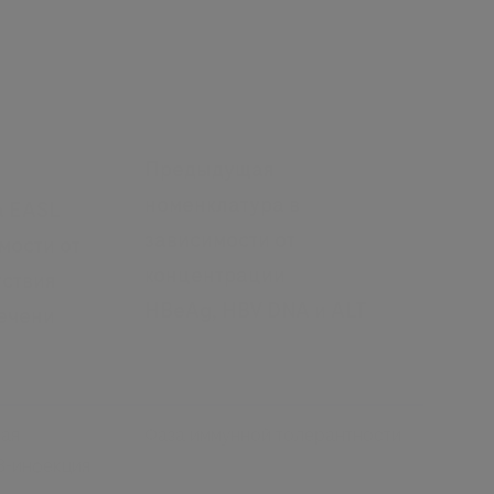
Предыдущая
номенклатура в
а EASL
зависимости от
мости от
концентрации
тствия
HBeAg,
HBV DNA и ALT
печени
ая
Фаза иммунной толерантности
В-инфекция