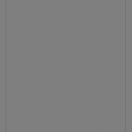
HBsAg
anti-HBs
ВГВ-инфекции варьирует в
ажения и иммунного статуса
ослых, инфицированных
да как до 90 %
и инфицированными.
anti-HBc IgM