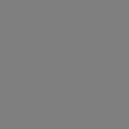
Скорость спонтанного выздоровления от острой 
зависимости от возраста пациента на момент зар
пациента. Лишь 5–20 % иммунокомпетентных взр
ВГВ, остаются хронически инфицированными, тог
инфицированных младенцев остаются хроническ