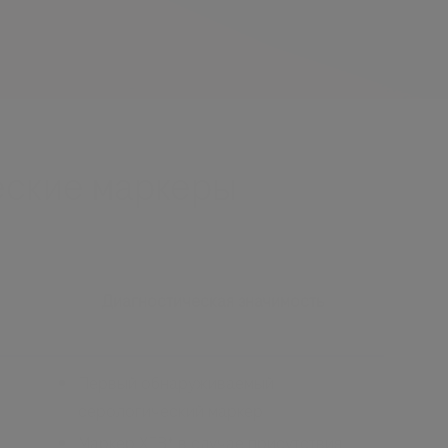
еские маркеры
Диагностическая значимость
Первый обнаруживаемый
серологический маркер
Маркер ХГВ* в случае присутствия