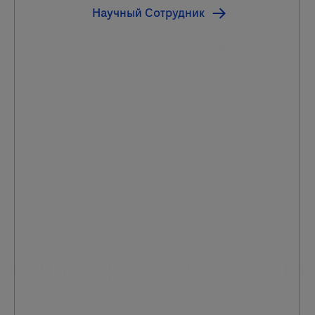
Научный Сотрудник
HBV DNA
* ОГВ – острый гепатит В, ХГВ 
екции
Уровни диагности