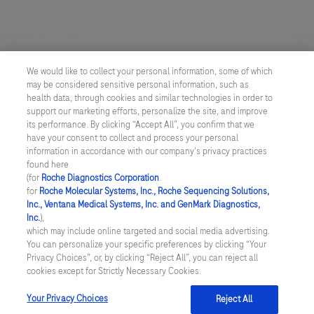
Правовое соглашение
We would like to collect your personal information, some of which
Настройки cookie
may be considered sensitive personal information, such as
health data, through cookies and similar technologies in order to
Конфиденциальность
support our marketing efforts, personalize the site, and improve
its performance. By clicking “Accept All”, you confirm that we
have your consent to collect and process your personal
РОССИЯ
/
Русский
information in accordance with our company's privacy practices
found here
(for
Roche Diagnostics Corporation
.
© 2026 ООО "Рош Диагностика Рус"
for
Roche Molecular Systems, Inc., Roche Sequencing Solutions,
Inc., Ventana Medical Systems, Inc. and GenMark Diagnostics,
Последнее обновление 07.08.2026
Inc.
),
which may include online targeted and social media advertising.
Данный веб-сайт содержит информацию для пациентов и
You can personalize your specific preferences by clicking “Your
специалистов в области медицины и фармацевтики России и
Privacy Choices”, or, by clicking “Reject All”, you can reject all
может содержать информацию по продукции Рош, по тем или
cookies except for Strictly Necessary Cookies.
иным причинам не доступную или не являющуюся официально
утвержденной в вашей стране. Информация на данном сайте не
должна использоваться для самостоятельной диагностики и
Your Privacy Choices
Reject All
лечения и не может быть заменой очной консультации врача.