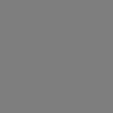
покажут как самые современные методы
диагностики становятся частью клинической
практики.
Модератор секции - Гольдберг А.С.,
эксперты Андрейчук Ю.В., Силкина Т.А., Лактионов
К.К., Билалов Ф.С.
Будем рады Вас видеть!
Регистрация