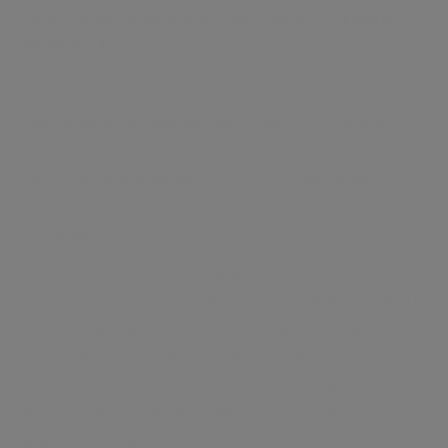
Дата и время проведения симпозиума:
1 октября,
12:45-14:15
Зал L
Современная медицина меняет фокус в сторону
пациента, и в новой парадигме
персонализированный подход в организации
диагностической системы приобретает все большее
значение.
В рамках симпозиума ведущие эксперты в области
лабораторной диагностики, клинической практики и
организации здравоохранения поделятся своим
опытом внедрения инновационных методов
диагностики. В своих выступлениях специалисты
представят успешные примеры преодоления
административных и бюрократических барьеров и