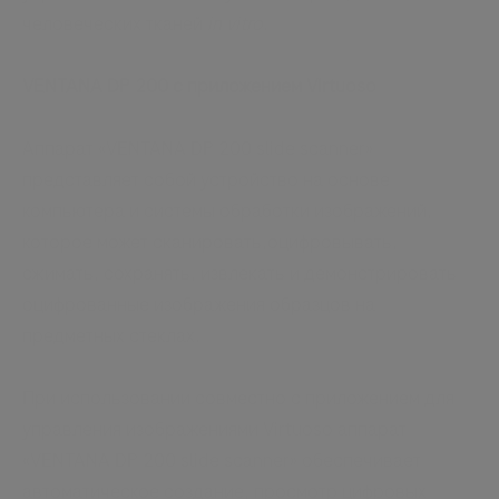
человеческих тканей
in vitro
.
VENTANA DP 200 с приложением Virtuoso
Аппарат «VENTANA DP 200 slide scanner»
представляет собой устройство на основе
компьютера и системы обработки изображений,
которое может сканировать,оцифровывать,
сжимать, сохранять, извлекать и демонстрировать
оцифрованные изображения образцов на
предметных стеклах.
При использовании совместно с приложением для
управления изображениями Virtuoso аппарат
«VENTANA DP 200 slide scanner» обеспечивает
автоматическое создание, просмотр цифровых