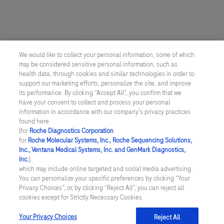
Правовое соглашение
We would like to collect your personal information, some of which
Настройки cookie
may be considered sensitive personal information, such as
health data, through cookies and similar technologies in order to
Конфиденциальность
support our marketing efforts, personalize the site, and improve
its performance. By clicking “Accept All”, you confirm that we
have your consent to collect and process your personal
РОССИЯ
/
Русский
information in accordance with our company's privacy practices
found here
(for
Roche Diagnostics Corporation
.
© 2026 ООО "Рош Диагностика Рус"
for
Roche Molecular Systems, Inc., Roche Sequencing Solutions,
Inc., Ventana Medical Systems, Inc. and GenMark Diagnostics,
Последнее обновление 09.08.2026
Inc.
),
which may include online targeted and social media advertising.
Данный веб-сайт содержит информацию для пациентов и
You can personalize your specific preferences by clicking “Your
специалистов в области медицины и фармацевтики России и
Privacy Choices”, or, by clicking “Reject All”, you can reject all
может содержать информацию по продукции Рош, по тем или
cookies except for Strictly Necessary Cookies.
иным причинам не доступную или не являющуюся официально
утвержденной в вашей стране. Информация на данном сайте не
должна использоваться для самостоятельной диагностики и
Your Privacy Choices
Reject All