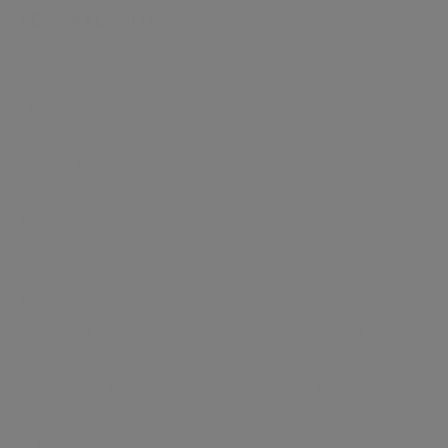
to
VENTANA DP 200
scroll
between
Аппарат «VENTANA DP 200 slide scanner»
the
представляет собой устройство на основе
tabs
компьютера и системы обработки
изображений,которое может сканировать,
оцифровывать, сжимать,сохранять, извлекать и
демонстрировать оцифрованные изображения
образцов на предметных стеклах.
При использовании совместно с приложением
VENTANA Image Viewer аппарат «VENTANA DP 200
slide scanner» обеспечивает автоматическое
создание, просмотр цифровых изображений
предметных стекол и управление ими с целью
упростить патологам изучение образцов