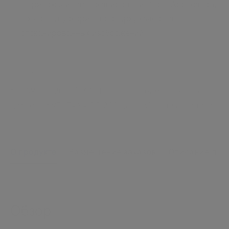
в приложение для сканирования Scan Application,
позволяет ускорить проверку качества
отсканированных изображений.
Ссылки
*РУ №РЗН 2021/13381 Сканер предметных стекол
цифровой VENTANA DP 200 для in vitro диагностики.
Use
О продукте
Размещение заказов
Описание про
left
and
right
Обзор
arrow
keys