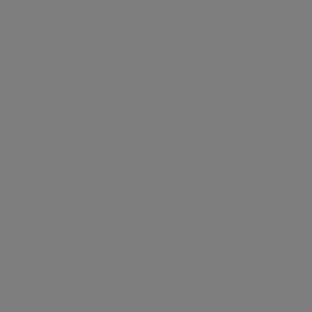
изображения различных тканей, в том числе
нестандартных микропрепаратов на предметных
стёклах, а также предметных стёкол с
криостатными срезами.
Поддержка формата DICOM:
использование
стандартизированного формата выходного файла
для совместимости с различным оборудованием
Управление цветом:
каждому отсканированному
изображению назначается цветовой профиль ICC.
Динамическая фокусировка:
отслеживает
толщину ткани в режиме реального времени и
использует полученную информацию для
создания изображений с высоким разрешением.
Проверка качества:
полноэкранное приложение
для просмотра изображений, встроенное