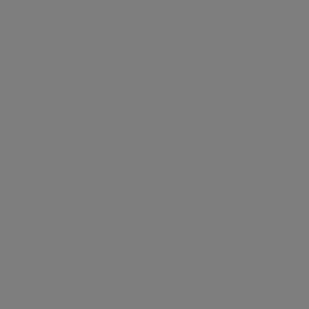
Точность диагностики начинается
с высокой скорости и качества
изображения
Разработка удобного цифрового решения для
диагностики патологических изменений начинается
с выбора надёжного сканера, способного получать
изображения высокого качества, которым смогут
доверять сотрудники патологоанатомических
лабораторий. Необходимо, чтобы с помощью такого
сканера можно было получать изображения с
высоким разрешением. Кроме того, он должен быть
простым в использовании.
Сканер предметных стёкол VENTANA DP 200 —
последняя модель сканера для светлопольной
микроскопии от компании Рош.