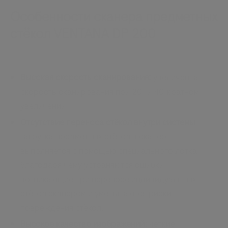
Особенности сканера предметных
стёкол VENTANA DP 200
Высокая скорость сканирования:
увеличенная
скорость сканирования при 20- и 40-кратном
увеличении.
Отсутствие переноса стёкол внутри системы
:
загрузка предметных стёкол в сканер
выполняется с помощью специального лотка,
благодаря чему устраняются ошибки,
возникающие при переносе индивидуальных
стёкол сканером и уменьшаются риски
повреждения стёкол.
Высокое качество изображений:
четкие