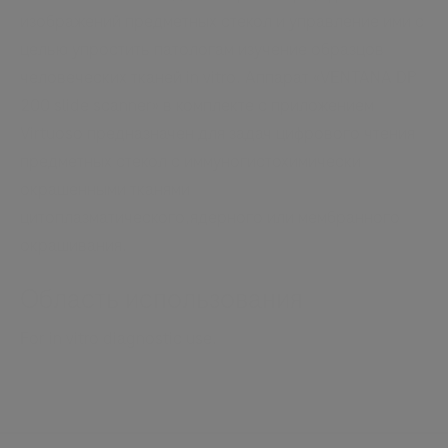
изображений предметных стекол и управление ими с
целью упростить патологам изучение образцов
человеческих тканей in vitro. Аппарат «VENTANA DP
200 slide scanner» в комплекте с приложением
Virtuoso предназначен для задач цифрового чтения
предметных стекол с иммуногистохимически
окрашенными тканями
цитоплазматического,ядерного или мембранного
окрашивания.
Область использования
For in vitro diagnostic use.