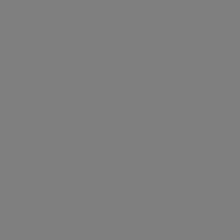
®
Тест
cobas
TaqScreen
MPX v2.0 позволяет л
тестировать 3 вируса и 5 важных вирусных
за счет устранения необходимости проводи
Назначение
IVD