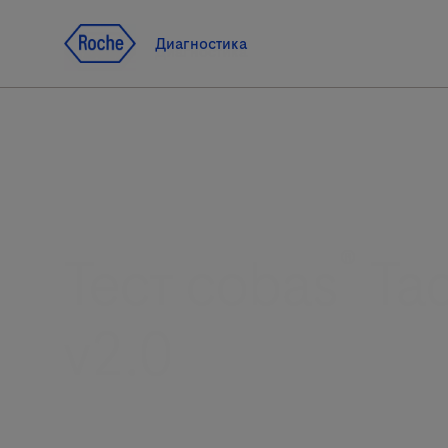
Jump To Content
Диагностика
Диагностика
®
Тест cobas
Taq
v2.0