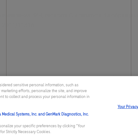
выявления ВИЧ, гепатита С и гепатита В в образцах 
СЗ 2011/11316
Правовое соглашение
Настройки cookie
Конфиденци
sidered sensitive personal information, such as
 marketing efforts, personalize the site, and improve
Данный веб-сайт содержит информацию для пациентов и специал
ent to collect and process your personal information in
содержать информацию по продукции Рош, по тем или иным при
Your Privac
утвержденной в вашей стране. Информация на данном сайте не д
лечения и не может быть заменой очной консультации врача.
a Medical Systems, Inc. and GenMark Diagnostics, Inc.
onalize your specific preferences by clicking “Your
t for Strictly Necessary Cookies.