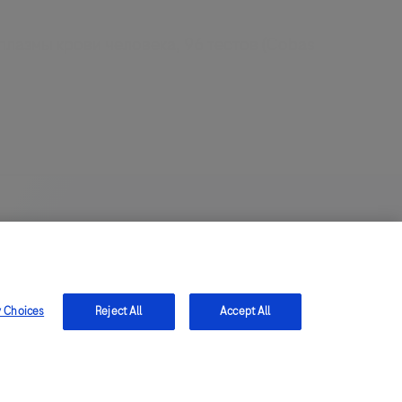
плазмы крови человека, 96 тестов (Cobas
альность
РОССИЯ
/
Русский
истов в области медицины и фармацевтики России и может
чинам не доступную или не являющуюся официально
y Choices
Reject All
Accept All
олжна использоваться для самостоятельной диагностики и