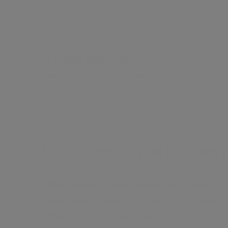
Тест
cobas
®
TaqScreen
MPX v2.0 представляе
времени, который обеспечивает определение
в донациях цельной крови человека и компон
Особенности и преим
Обнаружение и идентификация 3 вирусов в
Охватывает 5 важных вирусных патогенов 
ВИЧ-1 группа О, ВИЧ-2, ВГС и ВГВ)