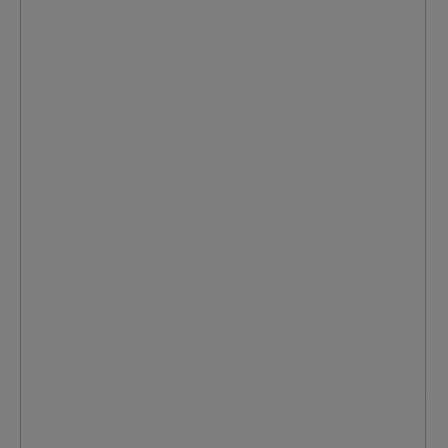
т собой мультиплексный тест ПЦР в режиме реально
 немедленного распознавание ВИЧ, гепатита С и ге
ентах крови, включая плазму.
ущества
 режиме реального времени в одном тесте (ВИЧ, ВГС
в одном простом в использовании анализе (ВИЧ-1 гр