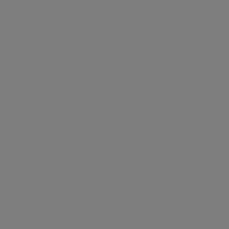
го
патита В
 и ВГВ)
уппа М,