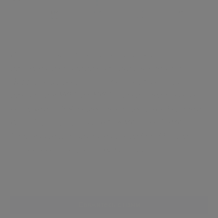
Использование ProGRP для первичной
дифференциальной диагностики рака легкого.
Дифференцирующая способность proGRP при
диагностике МКРЛ и НМКРЛ была исследована на
выборке из 1059 пациентов в 5 центрах в Европе и
Китае (с распределением 206 МКРЛ, 853 НМКРЛ).
Полученные уровни концентрации ProGRP были
3
соотнесены с результатами биопсии.
Свяжитесь с нами