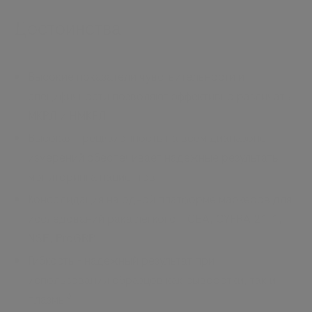
Достоинства
Высокие показатели чувствительности и
специфичности позволяют эффективно различать
МКРЛ и НМКРЛ
Высокая прецизионность на всем диапазоне
измерений обеспечивает надежные результаты
мониторинга пациентов
Консолидация на одной платформе маркеров для
исследований рака легкого – CEA, CYFRA 21-1,
NSE, ProGRP
Гибкость - надежный результат при
использовании образцов как сыворотки, так и
3
плазмы