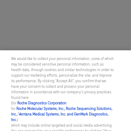
Правовое соглашение
We would like to collect your personal information, some of which
Настройки cookie
may be considered sensitive personal information, such as
health data, through cookies and similar technologies in order to
Конфиденциальность
support our marketing efforts, personalize the site, and improve
its performance. By clicking “Accept All”, you confirm that we
have your consent to collect and process your personal
РОССИЯ
/
Русский
information in accordance with our company's privacy practices
found here
(for
Roche Diagnostics Corporation
.
© 2026 ООО "Рош Диагностика Рус"
for
Roche Molecular Systems, Inc., Roche Sequencing Solutions,
Inc., Ventana Medical Systems, Inc. and GenMark Diagnostics,
Последнее обновление 06.08.2026
Inc.
),
which may include online targeted and social media advertising.
Данный веб-сайт содержит информацию для пациентов и