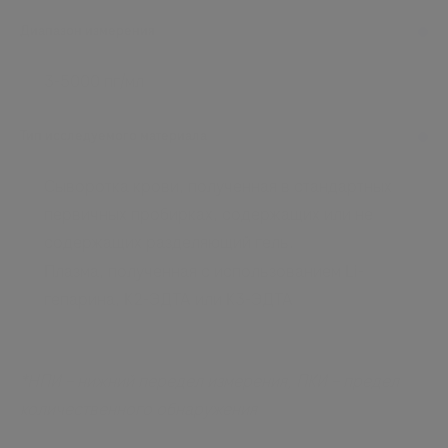
Диапазон измерения
3-5000 пг/мл
Тип исследуемого материала
Сыворотка крови, полученная в стандартных
первичных пробирках, содержащих или не
содержащих разделяющий гель.
Плазма, полученная с использованием Li-
гепарина, К2-ЭДТА или К3-ЭДТА
*НПИ – нижний передел измерения, ПКИ – предел
количественного обнаружения