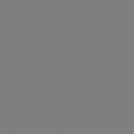
Значение дискриминационного уровня для
специфичности 95 % (для когорты НМКРЛ)
составило 80.1 пг/мл.