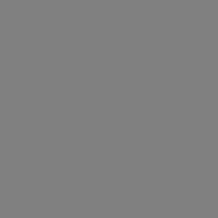
2012 v1.0, Cancer Incidence and Mortality
Worldwide: IARC CancerBase No. 11
[Internet]. Lyon, France: International
Agency for Research on Cancer; 2013.
Available from: http://globocan.iarc.fr,
accessed on day/month/year.
Oser, M.G. et al. (2015). Transformation from
non-small cell lung cancer to small-cell lung
cancer: molecular drivers and cells of
origin. Lancet Oncol.; 16: e165-172.
Korse, C. et al (2015). Multicenter evaluation
of a new progastrin-releasing peptide
(ProGRP) immunoassay across Europe and
China. Clinica Chimica Acta 438, 388-395.