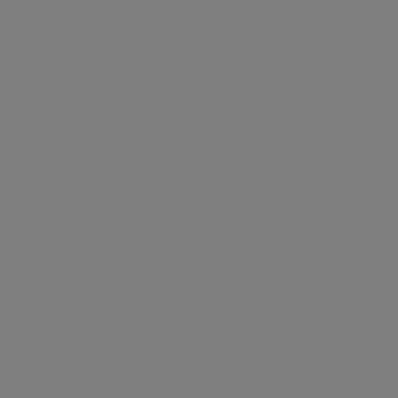
Ссылки
*Реагенты в кассете для количественного
определения прогастрин рилизинг пептида (ProGRP)
иммунохемилюминесцентным методом в сыворотке и
плазме крови для анализаторов и модулей
иммунохимических сobas е, РУ 2019/8683 от
06.08.2019
Ferlay, J., Soerjomataram, I., Ervik, M.,
Dikshit, R., Eser, S., Mathers, C., Rebelo, M.,
Parkin, D.M., Forman, D., Bray, F. GLOBOCAN