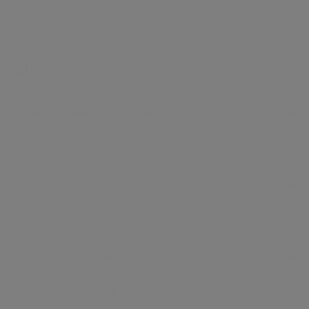
®
Elecsys
ProGRP
Время выполнения исследования
18 мин
Объем образца
30 мкл
Предел определения*
НПИ - 3пг/мл, ПКИ 3.99пг/мл