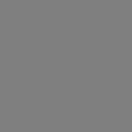
пациентов с мелкоклеточным
раком легкого
Прогастрин-релизинг пептид (ProGRP) – онкомаркер
необходимый для ведения пациентов с
мелкоклеточным раком легкого
Рак легких является одним из наиболее часто
встречающихся видов рака в мире: 1.35 миллиона
новых случаев регистрируются ежегодно, что
1
составляет 13% от всех выявляемых видов рака.
Данный вид рака подразделяется на два
гистологических типа, а именно мелкоклеточный рак
легкого (МКРЛ) и немелкоклеточный рак легкого
(НМКРЛ), - и способность различать данные подтипы
является критически важной, так как от успешной