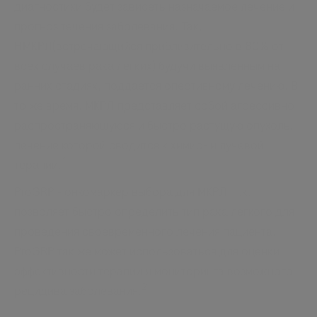
диагностики будет зависеть назначаемое лечение и
прогноз течения заболевания. Так,
НМКРЛ(встречающийся приблизительно в 80% от
всех случаев рака легких) будучи выявленным на
ранних стадиях, поддается опертивному лечению. В
то же время, МКРЛ представляет собой агрессивно
распространяющуюся и быстро растущую опухоль,
лечение которой сводится к химио- и лучевой
1
терапии.
ProGRP - онкомаркер выбора для МКРЛ, т.к.
позволяет быстро определить тип рака легкого для
проведения своевременного лечения пациента.
ProGRP так же может использоваться для оценки
эффективности терапии и мониторинга возможного
2
рецидива заболевания.