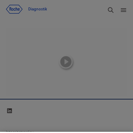
Navigera till innehåll
Sök
Diagnostik
Men
playicon
linkedin
Integritetspolicy