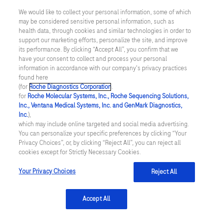
We would like to collect your personal information, some of which
may be considered sensitive personal information, such as
Inställningar för cookies
health data, through cookies and similar technologies in order to
support our marketing efforts, personalize the site, and improve
Kontakt
its performance. By clicking “Accept All”, you confirm that we
have your consent to collect and process your personal
information in accordance with our company's privacy practices
SWEDEN
/
Svenska
found here
(for
Roche Diagnostics Corporation
.
for
Roche Molecular Systems, Inc., Roche Sequencing Solutions,
© 2026 Roche Diagnostics Sverige (Roche Diagnostics Scandinavia AB)
Inc., Ventana Medical Systems, Inc. and GenMark Diagnostics,
Senast uppdaterad: 07.08.2026
Inc.
),
which may include online targeted and social media advertising.
You can personalize your specific preferences by clicking “Your
Den här webbplatsen är riktad till en bred målgrupp. Det kan
Privacy Choices”, or, by clicking “Reject All”, you can reject all
därför förekomma produktinformation eller annan information som
cookies except for Strictly Necessary Cookies.
inte är tillämplig för dig eller landet du är verksam i. Observera att
vi inte är ansvariga för eventuell användning av information som
inte uppfyller lagkrav eller regler om godkännande eller
Your Privacy Choices
Reject All
användning i ditt land.
Accept All