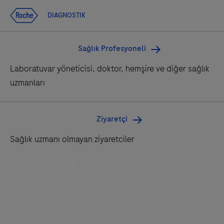
Ana içeriğe git
Search
Giriş yapın
DIAGNOSTIK
DIAGNOSTIK
Men
Sağlık Profesyoneli
Laboratuvar yöneticisi, doktor, hemşire ve diğer sağlık
®
Products
cobas
c 502 module
uzmanları
cobas c 502 modülü
Ziyaretçi
IVD
Sağlık uzmanı olmayan ziyaretciler