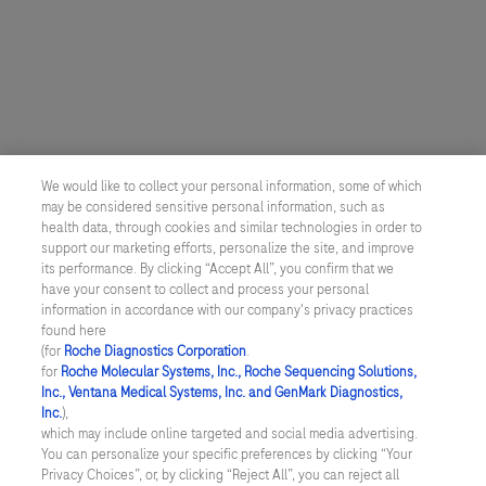
LumiraDx'in gelişmiş yerinde tanılama sistemini
keşfedin - daha iyi hasta sonuçları için hızlı, hassas ve
taşınabilir testler. Bugün daha fazla bilgi edinin!
LumiraDx'in
gelişmiş
...
2
3
4
1
We would like to collect your personal information, some of which
yerinde
may be considered sensitive personal information, such as
tanılama
5
6
7
8
health data, through cookies and similar technologies in order to
support our marketing efforts, personalize the site, and improve
sistemini
9
its performance. By clicking “Accept All”, you confirm that we
keşfedin
have your consent to collect and process your personal
information in accordance with our company's privacy practices
-
found here
TÜRKİYE
/
TÜRKÇE
daha
(for
Roche Diagnostics Corporation
.
for
Roche Molecular Systems, Inc., Roche Sequencing Solutions,
iyi
Inc., Ventana Medical Systems, Inc. and GenMark Diagnostics,
© 2026 Roche Diagnostics Turkey A.Ş.
hasta
Inc.
),
Son Güncelleme: 06.08.2026
which may include online targeted and social media advertising.
sonuçları
You can personalize your specific preferences by clicking “Your
için
Privacy Choices”, or, by clicking “Reject All”, you can reject all
Bu sitede verilen bilgiler tanısal veya tıbbi öneri amaçlı olmayıp,