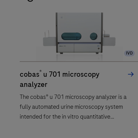
IVD
®
cobas
u 701 microscopy
analyzer
The cobas® u 701 microscopy analyzer is a
fully automated urine microscopy system
intended for the in vitro quantitative
determination of erythrocytes and
leukocytes, the semi-quantitative