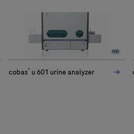
IVD
®
cobas
u 601 urine analyzer