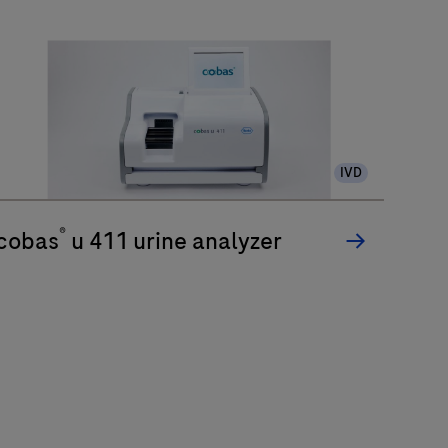
IVD
®
cobas
u 411 urine analyzer