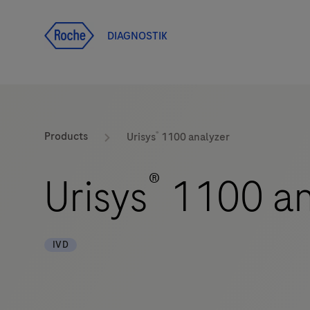
Ana içeriğe git
DIAGNOSTIK
®
Products
Urisys
1100 analyzer
®
Urisys
1100 an
IVD