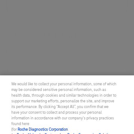
®
cobas
8800 Sistemi
Minimum operatör müdahalesiyle rakipsiz performans,
yüksek iş hacimli uygulamaların geleceğinde devrim
yaratıyor.
Daha fazla bilgi
We would like to collect your personal information, some of which
may be considered sensitive personal information, such as
health data, through cookies and similar technologies in order to
support our marketing efforts, personalize the site, and improve
its performance. By clicking “Accept All”, you confirm that we
have your consent to collect and process your personal
information in accordance with our company's privacy practices
found here
TÜRKİYE
/
TÜRKÇE
(for
Roche Diagnostics Corporation
.