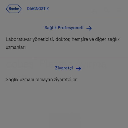
Ana içeriğe git
Search
Giriş yapın
DIAGNOSTIK
DIAGNOSTIK
Men
Sağlık Profesyoneli
Laboratuvar yöneticisi, doktor, hemşire ve diğer sağlık
uzmanları
®
cobas
Plazma Ayırma
Ziyaretçi
Kartı
Sağlık uzmanı olmayan ziyaretciler