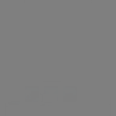
®
cobas
6800 Sistemi
IVD uygulamalar için test deneyiminizi dönüştürün -
çalışma başına sadece iki basit kullanıcı müdahalesi
gerektirir ve 8 saate kadar refakatsiz süre sağlar.
Daha fazla bilgi