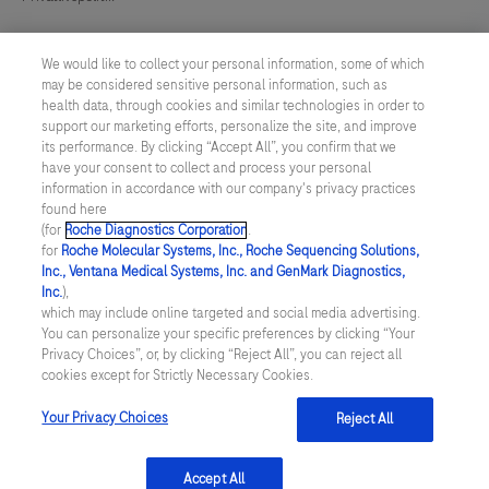
Indstillinger for cookies
We would like to collect your personal information, some of which
may be considered sensitive personal information, such as
Custom Biotech / Bio Industry
health data, through cookies and similar technologies in order to
support our marketing efforts, personalize the site, and improve
its performance. By clicking “Accept All”, you confirm that we
DENMARK
/
Dansk
have your consent to collect and process your personal
information in accordance with our company's privacy practices
found here
© 2026 F. Hoffmann-La Roche Ltd
(for
Roche Diagnostics Corporation
.
for
Roche Molecular Systems, Inc., Roche Sequencing Solutions,
Sidst opdateret: 08.08.2026
Inc., Ventana Medical Systems, Inc. and GenMark Diagnostics,
Inc.
),
Dette website indeholder informationer vedr. produkter, der retter
which may include online targeted and social media advertising.
sig mod et bredt publikum, og kan indeholde produktdetaljer eller
You can personalize your specific preferences by clicking “Your
informationer, som ellers ikke er tilgængelige eller gyldige i dit
Privacy Choices”, or, by clicking “Reject All”, you can reject all
land. Du skal være opmærksom på, at vi ikke er ansvarlige for
cookies except for Strictly Necessary Cookies.
adgangen til disse informationer, der muligvis ikke stemmer
overens med eventuelle juridiske forhold angående
foranstaltninger, registrering eller anvendelse i dit
Your Privacy Choices
Reject All
oprindelsesland.
Accept All