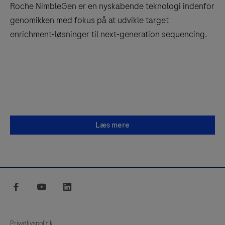
Roche NimbleGen er en nyskabende teknologi indenfor
genomikken med fokus på at udvikle target
enrichment-løsninger til next-generation sequencing.
Læs mere
facebook
youtube
linkedin
Privatlivspolitik