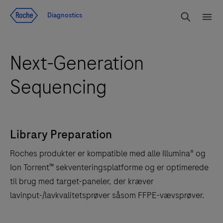
Jump To Content
Søg
Diagnostics
Men
Next-Generation
Sequencing
Library Preparation
Roches produkter er kompatible med alle Illumina® og
Ion Torrent™ sekventeringsplatforme og er optimerede
til brug med target-paneler, der kræver
lavinput-/lavkvalitetsprøver såsom FFPE-vævsprøver.