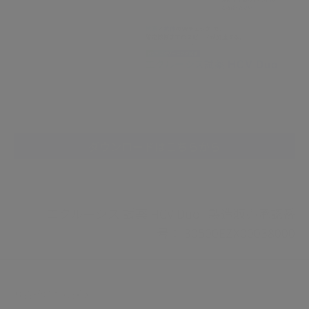
ダウンロードはこちらから
エクルーシス 試薬 HCV Duo 製造販売承認番
号： 30500EZX00038000
検査領域から探す