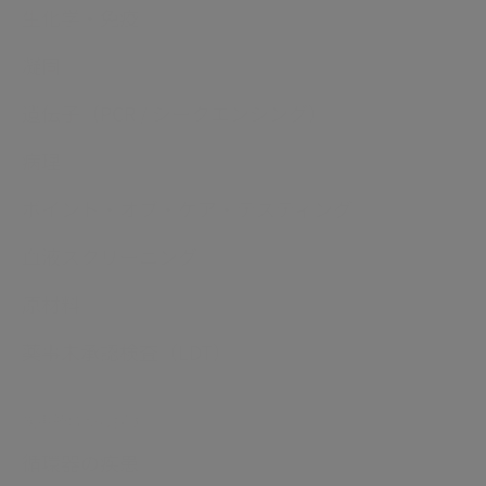
生化学・免疫
凝固
遺伝子（PCR / シークエンシング）
病理
ポイント・オブ・ケア・テスティング
血液スクリーニング
原材料
薬事未承認検査（LDT）
疾患領域から探す
循環器の疾患