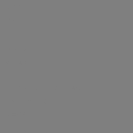
女性の疾患
感染症
学び・トレーニング（病理）
資材で学ぶ
Web講演会
日常臨床に役立つ検査関連情報
POCユーザー限定コンテンツ
文書検索
お問い合わせ