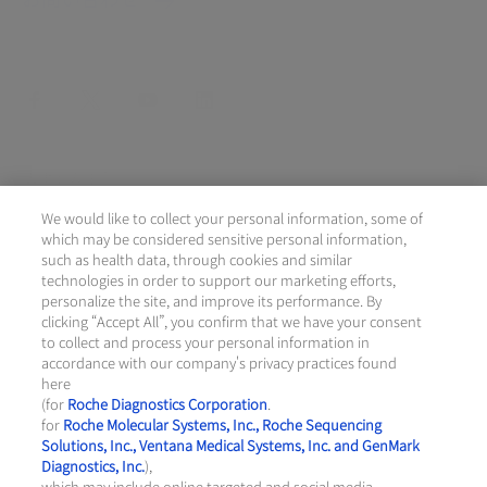
facebook
twitter
youtube
linkedin
法律上の注意
We would like to collect your personal information, some of
個人情報の取り扱いについて
which may be considered sensitive personal information,
such as health data, through cookies and similar
technologies in order to support our marketing efforts,
クッキーの設定
personalize the site, and improve its performance. By
clicking “Accept All”, you confirm that we have your consent
クッキーポリシー
to collect and process your personal information in
accordance with our company's privacy practices found
here
日本
/
日本語
(for
Roche Diagnostics Corporation
.
for
Roche Molecular Systems, Inc., Roche Sequencing
Solutions, Inc., Ventana Medical Systems, Inc. and GenMark
© 2026 Roche Diagnostics K.K.
Diagnostics, Inc.
),
最新のアップデート 06.08.2026
which may include online targeted and social media