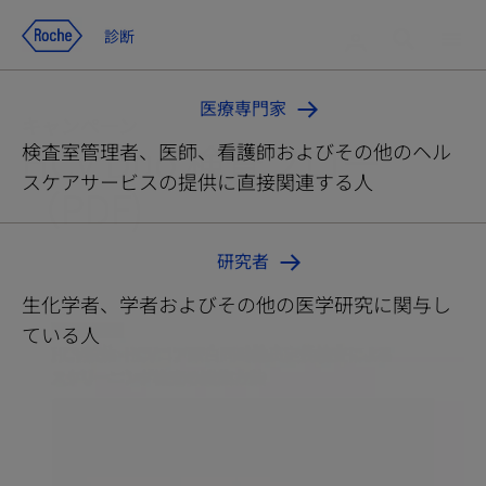
コンテンツへ移動
検索
ログイン
診断
診断
メ
ニ
医療専門家
ュ
キャンペーン
ー
HCV Duo 検査フロー
検査室管理者、医師、看護師およびその他のヘル
スケアサービスの提供に直接関連する人
（PDF)
研究者
生化学者、学者およびその他の医学研究に関与し
ている人