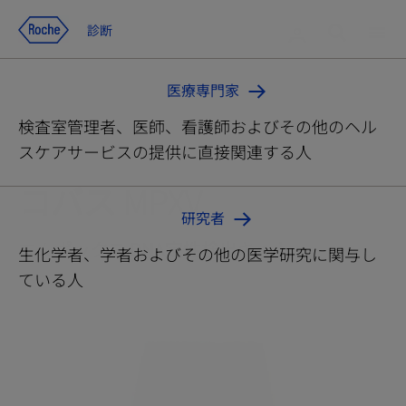
コンテンツへ移動
検索
ログイン
診断
診断
メ
ニ
医療専門家
ュ
ー
検査室管理者、医師、看護師およびその他のヘル
スケアサービスの提供に直接関連する人
コバス
MPXV
研究者
エムポックス DNA定性検出キット
生化学者、学者およびその他の医学研究に関与し
ている人