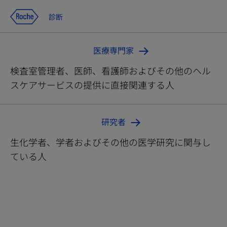
コンテンツへ移動
検索
ログイン
診断
診断
メ
ニ
医療専門家
ュ
ー
検査室管理者、医師、看護師およびその他のヘル
スケアサービスの提供に直接関連する人
エクルーシス試薬 HIV
研究者
combi PT
生化学者、学者およびその他の医学研究に関与し
ている人
HIV p24抗原およびHIV抗体を定性的に判定す
る免疫検査