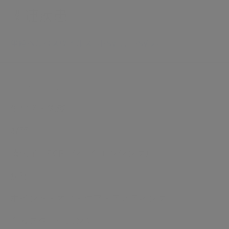
関連疾患
単純ヘルペスウイルス（HSV-1、HSV-2）
検査領域から探す
生化学・免疫
凝固
遺伝子（PCR / シークエンシング）
病理
ポイント・オブ・ケア・テスティング
血液スクリーニング