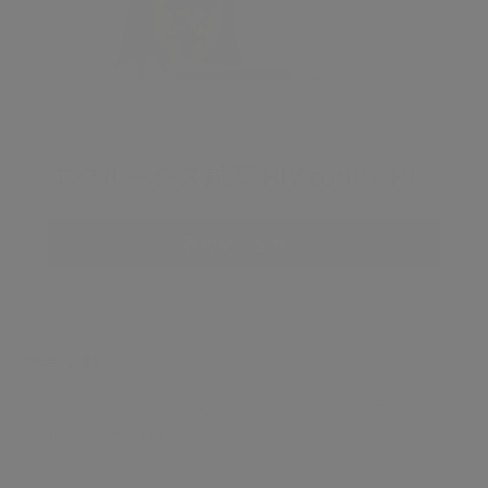
エクルーシス試薬 HIV combi PT
表の全てを見る
参考文献
1.ロシュ・ダイアグノスティックス株式会社 感染
症-HIV/梅毒/HTLV編 テクニカルレポート