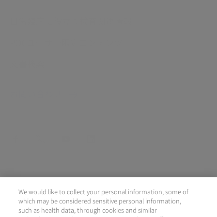
日常臨床に役立つ検査関連情報
POCユーザー限定コンテンツ
文書検索
お問い合わせ
facebook
twitter
youtube
linkedin
法律上の注意
We would like to collect your personal information, some of
個人情報の取り扱いについて
which may be considered sensitive personal information,
such as health data, through cookies and similar