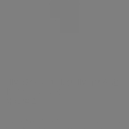
HIV p24抗原およびHIV抗体を定
性的に判定する
免疫検査
HIV感染者数が増加傾向にある状況下において、初
期感染者を出来る限り早い時点で検出することは