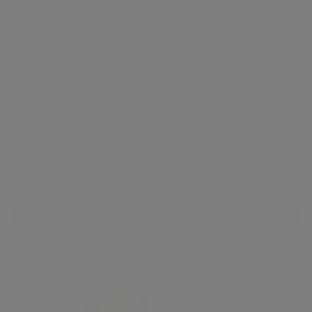
極めて重要なことです。このような背景の下、抗
HIV抗体のみならず、HIV抗原の両方を検出対象と
した第4世代試薬が開発されました。2008年、日
本エイズ学会と日本臨床検査医学会が共同で発表
した「診療におけるHIV-1/2感染症スクリーニング
ガイドライン2008」でも、HIV-1/2抗体とHIV抗原
の同時検出試薬（第4世代試薬）の使用が推奨され
1
ています。
お問い合わせ