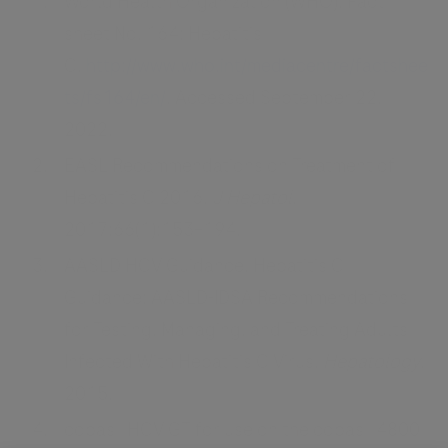
World Health Organization (WHO). Fact
sheet No. 164: Hepatitis
C.
http://www.who.int/mediacentre/factshee
ts/fs164/en/
. Accessed September 22,
2022.
EASL Recommendations on Treatment of
Hepatitis C 2016.
J Hepatol
.
2017;66(1):153–194.
AASLD HCV Guidance. Hepatitis C
Guidance: AASLD-IDSA Recommendations
for Testing, Managing, and Treating Adults
Infected With Hepatitis C Virus.
Hepatology
.
2015.
cobas® HCV GT for use on the cobas® 4800