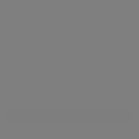
Karma enfeksiyonlarda minör genotipi ortalama %86
(10:1'lik dilüsyonlar) ve %63 (100:1'lük dilüsyonlar)
düzeyinde saptar.
®
cobas
HCV GT, 8 saatlik bir vardiyada 3 çalışmayı
%60 daha az manuel çalışma süresi ile
tamamlayabilir, bu ise 90 numune/günlük maksimum
iş üretimi anlamına gelir.
Daha az manuel müdahale ve manuel çalışma süresi
içeren test tasarımı sunar.
Bize Ulaşın