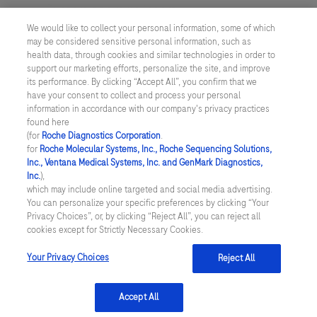
System package insert.
We would like to collect your personal information, some of which
may be considered sensitive personal information, such as
health data, through cookies and similar technologies in order to
support our marketing efforts, personalize the site, and improve
its performance. By clicking “Accept All”, you confirm that we
have your consent to collect and process your personal
information in accordance with our company's privacy practices
found here
TÜRKİYE
/
TÜRKÇE
(for
Roche Diagnostics Corporation
.
for
Roche Molecular Systems, Inc., Roche Sequencing Solutions,
Inc., Ventana Medical Systems, Inc. and GenMark Diagnostics,
© 2026 Roche Diagnostics Turkey A.Ş.
Inc.
),
Son Güncelleme: 08.08.2026
which may include online targeted and social media advertising.
You can personalize your specific preferences by clicking “Your
Privacy Choices”, or, by clicking “Reject All”, you can reject all
Bu sitede verilen bilgiler tanısal veya tıbbi öneri amaçlı olmayıp,
cookies except for Strictly Necessary Cookies.
bilgilendirme amaçlıdır. Tedavi edilmesi gereken bir hastalığınız var
ise veya tedavi edilmesi gereken bir hastalığınızın var olduğunu
düşünüyorsanız, lütfen vakit kaybetmeden konusunda uzman bir
Your Privacy Choices
Reject All
hekime başvurun.
Accept All