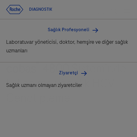
Ana içeriğe git
Search
Giriş yapın
DIAGNOSTIK
DIAGNOSTIK
Men
Sağlık Profesyoneli
Laboratuvar yöneticisi, doktor, hemşire ve diğer sağlık
uzmanları
®
cobas
4800 Sisteminde
Ziyaretçi
kullanıma yönelik HCV
Sağlık uzmanı olmayan ziyaretciler
Genotipleme