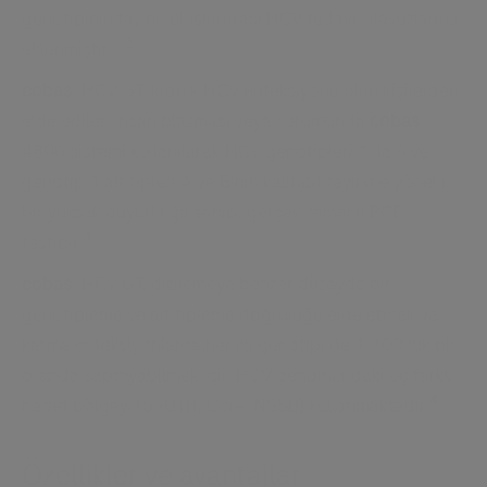
genotipinin tayini, uluslararası HCV tedavi kılavuzlarına
1-3
eklenmiştir.
®
cobas
HCV GT, kronik HCV enfeksiyonu olan kişilerden
®
elde edilen insan plazması veya serumunda
cobas
4800 sistemi kullanılarak HCV genotipleri 1 ila 6 ve
genotip 1 alt tipleri A ve B'nin kalitatif tayinine yönelik
bir yüksek duyarlılığa sahip, gerçek zamanlı PCR
4
testidir.
®
cobas
HCV GT, dizilemeye benzer düzeyde bir
genotipleme ve alt tipleme doğruluğu elde etmek ve
karma enfeksiyonlarda her iki genotipi de 1:100'lük bir
oranda saptayabilmek için HCV genomundaki üç farklı
4
hedef bölgeyi (5’-UTR, Core, NS5B) kullanmaktadır.
Özellikler ve avantajlar