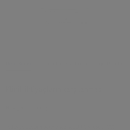
Ürün Bilgisi
Ürün Teknik Özellikleri
İlgili Ürünler
Klinik ihtiyaçların karşılanması
HCV genotipinin tayini
Tedaviye başlanmadan önce hepatit C virüsü (HCV)