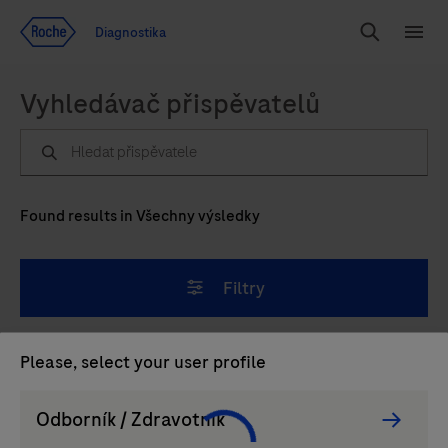
Přejít na obsah
Diagnostika
Hledat
Menu
Vyhledávač přispěvatelů
Found
results
in
Všechny výsledky
Filtry
Please, select your user profile
Persona
Odborník / Zdravotník
Picker