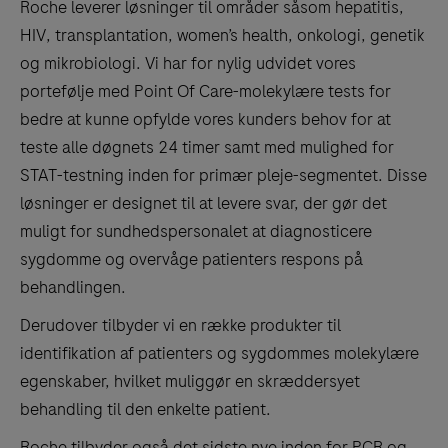
Roche leverer løsninger til områder såsom hepatitis,
HIV, transplantation, women’s health, onkologi, genetik
og mikrobiologi. Vi har for nylig udvidet vores
portefølje med Point Of Care-molekylære tests for
bedre at kunne opfylde vores kunders behov for at
teste alle døgnets 24 timer samt med mulighed for
STAT-testning inden for primær pleje-segmentet. Disse
løsninger er designet til at levere svar, der gør det
muligt for sundhedspersonalet at diagnosticere
sygdomme og overvåge patienters respons på
behandlingen.
Derudover tilbyder vi en række produkter til
identifikation af patienters og sygdommes molekylære
egenskaber, hvilket muliggør en skræddersyet
behandling til den enkelte patient.
Roche tilbyder også det sidste nye inden for PCR og