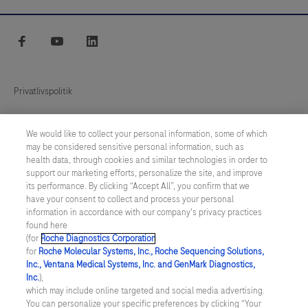
facebook
youtube
linkedin
Privatlivspolitik
Indstillinger for cookies
We would like to collect your personal information, some of which
may be considered sensitive personal information, such as
Custom Biotech / Bio Industry
health data, through cookies and similar technologies in order to
support our marketing efforts, personalize the site, and improve
its performance. By clicking “Accept All”, you confirm that we
DENMARK
/
Dansk
have your consent to collect and process your personal
information in accordance with our company's privacy practices
found here
© 2026 F. Hoffmann-La Roche Ltd
(for
Roche Diagnostics Corporation
.
for
Roche Molecular Systems, Inc., Roche Sequencing Solutions,
Sidst opdateret: 07.08.2026
Inc., Ventana Medical Systems, Inc. and GenMark Diagnostics,
Inc.
),
Dette website indeholder informationer vedr. produkter, der retter
which may include online targeted and social media advertising.
sig mod et bredt publikum, og kan indeholde produktdetaljer eller
You can personalize your specific preferences by clicking “Your
informationer, som ellers ikke er tilgængelige eller gyldige i dit