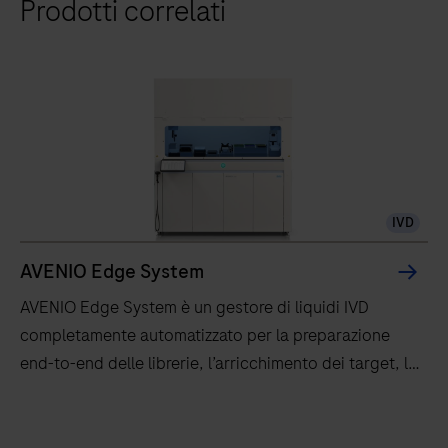
Prodotti correlati
IVD
AVENIO Edge System
AVENIO Edge System è un gestore di liquidi IVD
completamente automatizzato per la preparazione
end-to-end delle librerie, l’arricchimento dei target, la
quantificazione, la normalizzazione e il pooling.
AVENIO