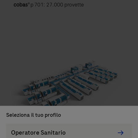
cobas
® p 701: 27.000 provette
Seleziona il tuo profilo
Persona
Operatore Sanitario
Picker