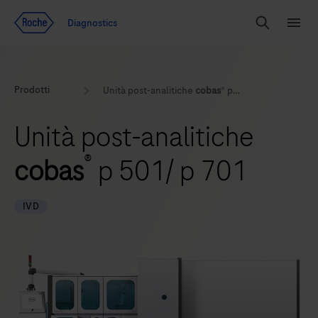
Vai al contenuto
Diagnostics
Search
Menu
Prodotti
Unità post-analitiche
cobas
® p 501/ p 701
Unità post-analitiche
®
cobas
p 501/ p 701
IVD