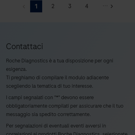
Edge
...
2
3
4
1
System
è
5
un
gestore
di
Contattaci
liquidi
IVD
Roche Diagnostics è a tua disposizione per ogni
completamente
esigenza.
automatizzato
Ti preghiamo di compilare il modulo adiacente
per
scegliendo la tematica di tuo interesse.
la
I campi segnalati con "*" devono essere
preparazione
obbligatoriamente compilati per assicurare che il tuo
end-
messaggio sia spedito correttamente.
to-
Per segnalazioni di eventuali eventi avversi in
end
correlazioni ai prodotti Roche Diagnostics, selezionate