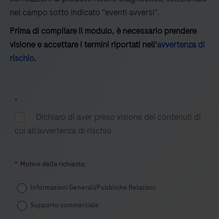
delle
nel campo sotto indicato "eventi avversi".
librerie,
l’arricchimento
Prima di compilare il modulo, è necessario prendere
dei
visione e accettare i termini riportati nell'
avvertenza di
target,
rischio
.
la
quantificazione,
la
*
normalizzazione
Dichiaro di aver preso visione dei contenuti di
e
cui all’avvertenza di rischio
il
pooling.
*
Motivo della richiesta:
Informazioni Generali/Pubbliche Relazioni
Supporto commerciale