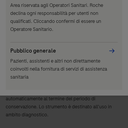
Use
Informazioni sul prodotto
Informazioni per l'ordine
Area riservata agli Operatori Sanitari. Roche
component
left
declina ogni responsabilità per utenti non
and
qualificati. Cliccando confermi di essere un
right
Operatore Sanitario.
Panoramica
arrow
keys
to
®
Pubblico generale
La
cobas
p
501 / p 701 post-analytical unit conserva
scroll
le provette primarie e secondarie. Le provette vengono
Pazienti, assistenti e altri non direttamente
between
conservate in uno scompartimento di conservazione
coinvolti nella fornitura di servizi di assistenza
the
refrigerato a temperatura controllata. Il recupero
sanitaria
tabs
automatico per test aggiuntivi è possibile in qualsiasi
momento. I campioni scaduti vengono eliminati
automaticamente al termine del periodo di
conservazione. Lo strumento è destinato all'uso in
ambito diagnostico.