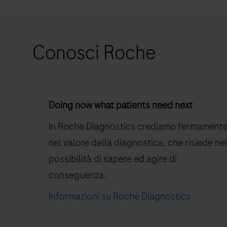
quale
analizzatore
si
Conosci Roche
adatta
meglio
alle
tue
Doing now what patients need next
esigenze.
In Roche Diagnostics crediamo fermament
nel valore della diagnostica, che risiede ne
possibilità di sapere ed agire di
conseguenza
Informazioni su Roche Diagnostics