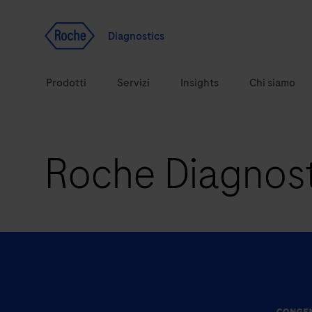
Vai al contenuto
Diagnostics
Prodotti
Servizi
Insights
Chi siamo
Roche Diagnosti
Soluzioni diagnostiche
Argomenti correlati alla salute
Marchi