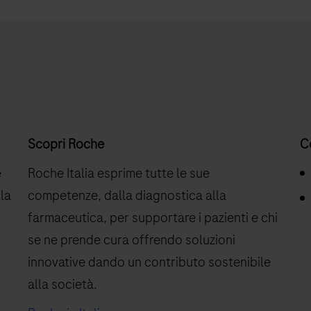
di
applicazioni,
rendendo
il
consolidamento
del
test
Scopri Roche
C
semplice
e
Roche Italia esprime tutte le sue
ed
lla
competenze, dalla diagnostica alla
efficace
farmaceutica, per supportare i pazienti e chi
.
se ne prende cura offrendo soluzioni
innovative dando un contributo sostenibile
alla società.