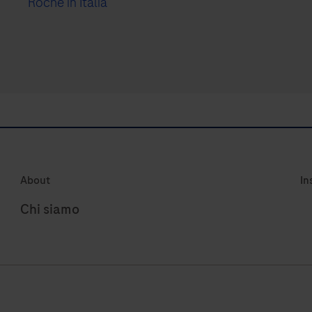
Roche in Italia
About
In
Chi siamo