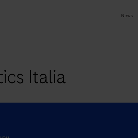
News
cs Italia