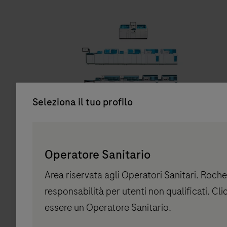
Seleziona il tuo profilo
®
Analizzatori modulari cobas
Persona
Roche offre soluzioni integrate e modulari
Picker
Operatore Sanitario
per analisi di chimica clinica e
component
immunochimica. Scopri quale analizzatore si
Area riservata agli Operatori Sanitari. Roche
adatta meglio alle tue esigenze.
responsabilità per utenti non qualificati. Cl
essere un Operatore Sanitario.