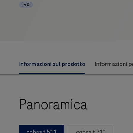
IVD
Informazioni sul prodotto
Informazioni pe
Panoramica
cobas t 511
cobas t 711