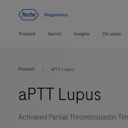
Vai al contenuto
Diagnostics
Prodotti
Servizi
Insights
Chi siamo
Soluzioni diagnostiche
Prodotti
aPTT Lupus
Argomenti correlati alla salute
aPTT Lupus
Marchi
Activated Partial Thromboplastin Ti