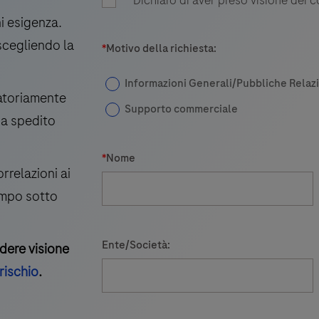
anticoagulante.
i esigenza.
scegliendo la
*
Motivo della richiesta:
Informazioni Generali/Pubbliche Relazi
gatoriamente
Supporto commerciale
ia spedito
*
Nome
rrelazioni ai
ampo sotto
Ente/Società:
dere visione
rischio
.