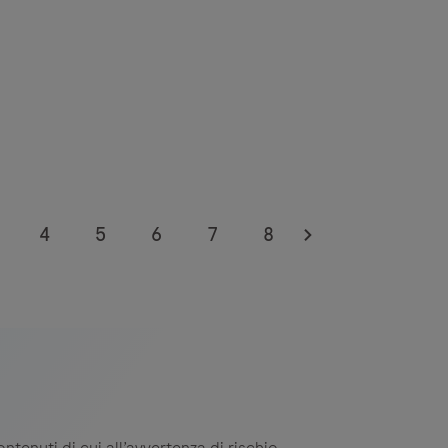
4
5
6
7
8
ntenuti di cui all’avvertenza di rischio