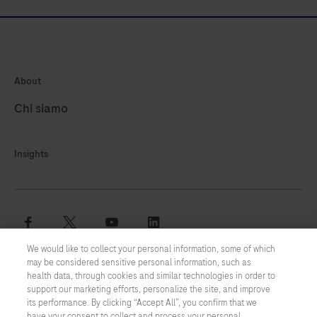
About
Chi siamo
Insights
facebook
twitter
youtube
linkedin
We would like to collect your personal information, some of which
may be considered sensitive personal information, such as
Termini e condizioni
health data, through cookies and similar technologies in order to
support our marketing efforts, personalize the site, and improve
Informativa Cookie
its performance. By clicking “Accept All”, you confirm that we
have your consent to collect and process your personal