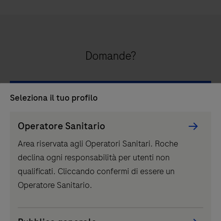
Domande?
Contattaci
Seleziona il tuo profilo
Persona
Operatore Sanitario
Picker
Area riservata agli Operatori Sanitari. Roche
Consentire ai patologi di rispondere
component
declina ogni responsabilità per utenti non
alle domande su PD-L1
qualificati. Cliccando confermi di essere un
Operatore Sanitario.
Il test VENTANA PD-L1 (SP263) orienta le decisioni
immunoterapeutiche identificando: