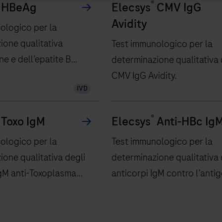
®
HBeAg
Elecsys
CMV IgG
Avidity
ologico per la
ione qualitativa
Test immunologico per la
ne e dell’epatite B
determinazione qualitativa 
CMV IgG Avidity.
IVD
®
Toxo IgM
Elecsys
Anti-HBc Ig
ologico per la
Test immunologico per la
ione qualitativa degli
determinazione qualitativa 
IgM anti-Toxoplasma
anticorpi IgM contro l’anti
core dell’epatite B (HBcAg)