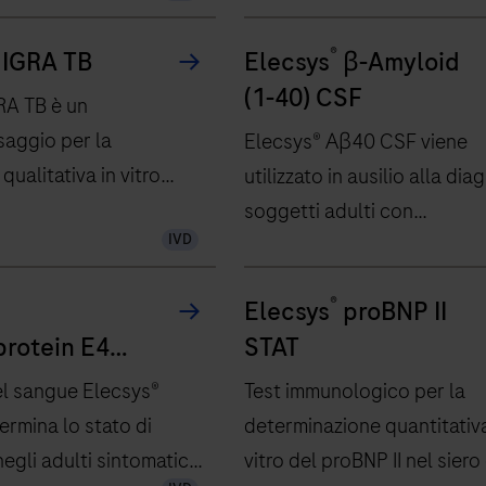
®
IGRA TB
Elecsys
β-Amyloid
(1-40) CSF
RA TB è un
aggio per la
Elecsys® Αβ40 CSF viene
qualitativa in vitro
utilizzato in ausilio alla dia
osta immunitaria
soggetti adulti con
IVD
cellule T all'infezione
compromissione cognitiva
terium tuberculosis
valutati per la malattia di
®
Elecsys
proBNP II
Alzheimer (AD) e altre cause
protein E4
STAT
compromissione cognitiva.
l sangue Elecsys®
Test immunologico per la
rmina lo stato di
determinazione quantitativa
egli adulti sintomatici,
vitro del proBNP II nel siero