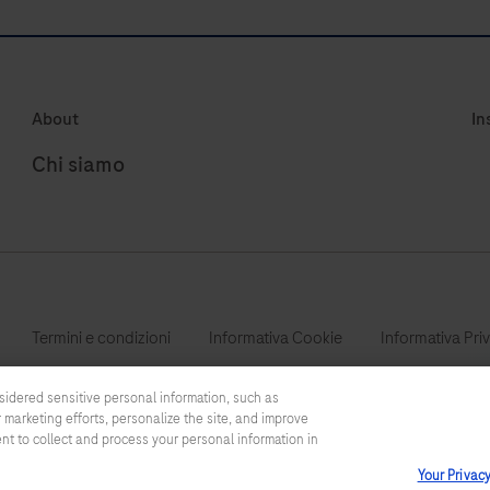
About
In
Chi siamo
Termini e condizioni
Informativa Cookie
Informativa Pri
sidered sensitive personal information, such as
 marketing efforts, personalize the site, and improve
ent to collect and process your personal information in
Questo sito contiene informazioni su prodotti che sono rivolte ad un
Your Privac
informazioni sui prodotti altrimenti non accessibili o validi nel vost