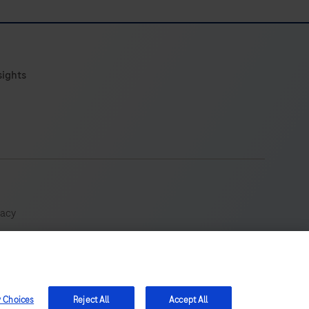
sights
vacy
 elevato numero di utenti e può contenere dettagli o
y Choices
Reject All
Accept All
ro paese. Non ci assumiamo alcuna responsabilità per l'accesso a