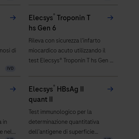
®
Elecsys
Troponin T
hs Gen 6
Rileva con sicurezza l'infarto
gnosi di
miocardico acuto utilizzando il
test Elecsys® Troponin T hs Gen 6
IVD
(TnT hs Gen 6): decisioni urgenti in
situazioni di terapia intensiva
®
Elecsys
HBsAg II
 di
quant II
Test immunologico per la
 in
determinazione quantitativa
 e nel
dell’antigene di superficie