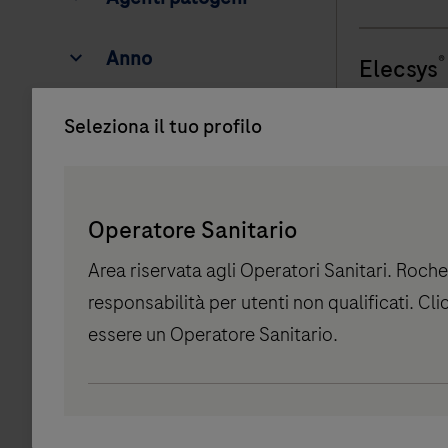
ottimizzan
Anno
dell'Alzhei
Anno
®
Elecsys
trattament
accessibile
Elecsys® D
rdoe_facetCategor
Seleziona il tuo profilo
immunodos
y.researchappl1
automatizz
Persona
degli anti
Picker
Operatore Sanitario
component
che amplia
®
Elecsys
per le infez
Area riservata agli Operatori Sanitari. Roche
responsabilità per utenti non qualificati. Cl
Test immun
essere un Operatore Sanitario.
determinaz
vitro di S1