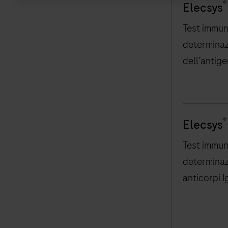
®
Elecsys
Test immun
determinaz
dell’antige
(HBeAg)
®
Elecsys
Test immun
determinaz
anticorpi 
gondii