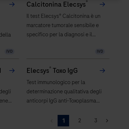
®
Calcitonina Elecsys
Il test Elecsys® Calcitonina è un
marcatore tumorale sensibile e
specifico per la diagnosi e il
della
monitoraggio, lungo tutto l’arco
IVD
IVD
della vita, dei pazienti CMT che
hanno subito intervento
®
M
Elecsys
Toxo IgG
chirurgico alla tiroide.
Test immunologico per la
degli
determinazione qualitativa degli
gene
anticorpi IgG anti-Toxoplasma
.
gondii
2
3
1