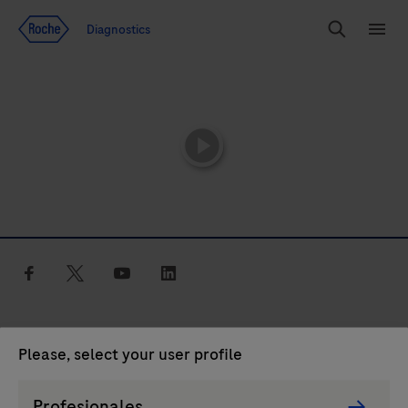
Ir al contenido
Diagnostics
Buscar
Menú
playicon
facebook
twitter
youtube
linkedin
Términos y condiciones
Please, select your user profile
Política de privacidad
Persona
Profesionales