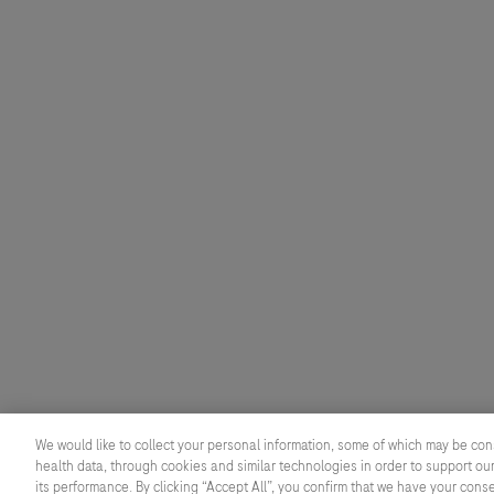
We would like to collect your personal information, some of which may be con
health data, through cookies and similar technologies in order to support our
its performance. By clicking “Accept All”, you confirm that we have your cons