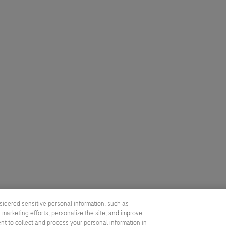
sidered sensitive personal information, such as
 marketing efforts, personalize the site, and improve
ent to collect and process your personal information in