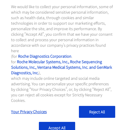
We would like to collect your personal information, some of
個人情報の取り扱いについて
which may be considered sensitive personal information,
such as health data, through cookies and similar
technologies in order to support our marketing efforts,
クッキーの設定
personalize the site, and improve its performance. By
clicking “Accept All”, you confirm that we have your consent
クッキーポリシー
to collect and process your personal information in
accordance with our company's privacy practices found
here
日本
/
日本語
(for
Roche Diagnostics Corporation
.
for
Roche Molecular Systems, Inc., Roche Sequencing
Solutions, Inc., Ventana Medical Systems, Inc. and GenMark
© 2026 Roche Diagnostics K.K.
Diagnostics, Inc.
),
最新のアップデート 08.08.2026
which may include online targeted and social media
advertising. You can personalize your specific preferences
by clicking “Your Privacy Choices”, or, by clicking “Reject All”,
本ウェブサイトでは、幅広い利用者を対象とした製品情報を掲載
you can reject all cookies except for Strictly Necessary
しています。お住まいの国では利用できない製品、もしくは認可
Cookies.
を受けていない製品の詳細情報が掲載されている場合もありま
す。それぞれの居住国における正当な法的手続や規制、登録、慣
習法を満たしていない可能性のある情報の閲覧に関しては、当社
Your Privacy Choices
Reject All
は一切の責任を負いません。
Accept All