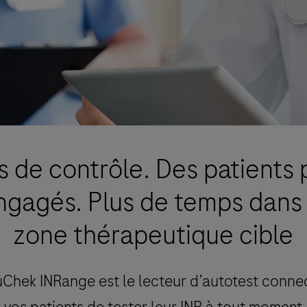
s de contrôle. Des patients 
ngagés. Plus de temps dans 
zone thérapeutique cible
hek INRange est le lecteur d’autotest conne
vos patients de tester leur INR à tout moment,