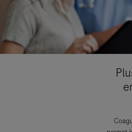
Plu
e
CoaguC
permet à 