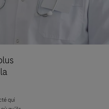
plus
la
cté qui
 où qu’ils