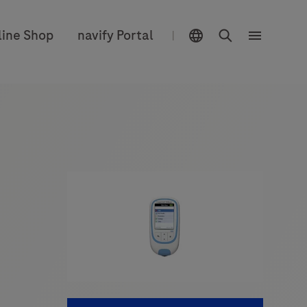
Sélecteur d'emplacement
Chercher
line Shop
navify Portal
|
Menu