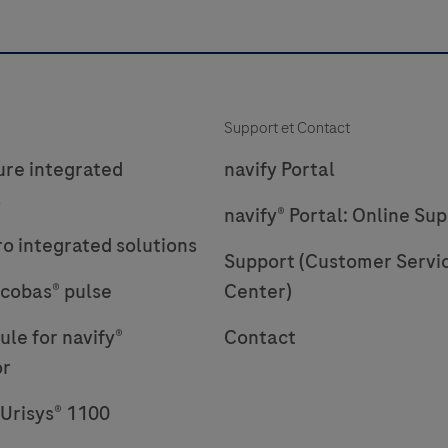
Support et Contact
ure integrated
navify Portal
s
navify® Portal: Online Su
ro integrated solutions
Support (Customer Servi
cobas® pulse
Center)
le for navify®
Contact
or
Urisys® 1100