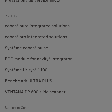
Prestations de service EiPAX®
Roche Digital Pathology Dx.
Digital
Pathology
Produits
Dx
is
cobas® pure integrated solutions
intended
cobas® pro integrated solutions
for
in
Système cobas® pulse
vitro
POC module for navify® Integrator
diagnostic
use
Système Urisys® 1100
as
an
BenchMark ULTRA PLUS
aid
VENTANA DP 600 slide scanner
to
the
pathologist
Support et Contact