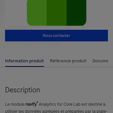
Nous contacter
Use
Information produit
Référence produit
Document
left
and
right
Description
arrow
keys
to
®
Le module
navify
Analytics for Core Lab est destiné à
scroll
utiliser les données agrégées et préparées par la plate-