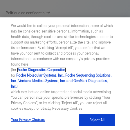
(FFPE)
tissue.
Politique de confidentialité
Roche
We would like to collect your personal information, some of which
Préférences en matière de cookies
Digital
may be considered sensitive personal information, such as
Pathology
health data, through cookies and similar technologies in order to
Conditions générales
support our marketing efforts, personalize the site, and improve
Dx
its performance. By clicking “Accept All”, you confirm that we
is
have your consent to collect and process your personal
SWITZERLAND
/
Français
information in accordance with our company's privacy practices
notintended
found here
for
(for
Roche Diagnostics Corporation
.
© 2026 F. Hoffmann-La Roche Ltd
for
Roche Molecular Systems, Inc., Roche Sequencing Solutions,
use
Inc., Ventana Medical Systems, Inc. and GenMark Diagnostics,
Last updated: 07.08.2026
with
Inc.
),
which may include online targeted and social media advertising.
frozen
Ce site Web contient des informations sur des produits destinés à
You can personalize your specific preferences by clicking “Your
un large éventail de publics et peut contenir des détails sur les
section,
Privacy Choices”, or, by clicking “Reject All”, you can reject all
produits ou des informations qui ne sont pas autrement
cookies except for Strictly Necessary Cookies.
cytology,
accessibles ou valables dans votre pays. Veuillez noter que nous
ne sommes pas responsables de l'accès à toute information qui
or
pourrait ne pas être conforme à toute loi, réglementation,
Your Privacy Choices
Reject All
enregistrement ou utilisation dans votre pays d'origine.
non-