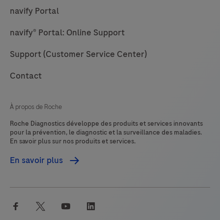
to
navify Portal
review
navify® Portal: Online Support
and
interpret
Support (Customer Service Center)
digital
images
Contact
of
scanned
À propos de Roche
pathology
Roche Diagnostics développe des produits et services innovants
slides
pour la prévention, le diagnostic et la surveillance des maladies.
En savoir plus sur nos produits et services.
prepared
from
En savoir plus
formalin-
fixed
paraffin-
facebook
twitter
youtube
linkedin
embedded