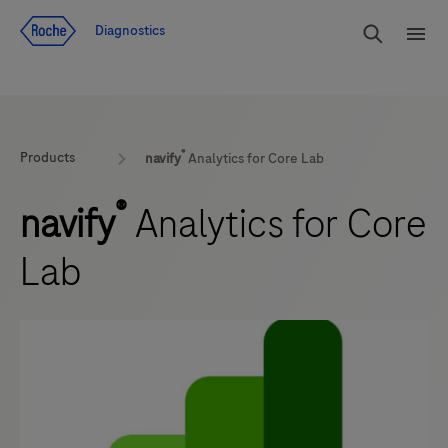
Voir le contenu
Cherch
Diagnostics
Men
®
Products
navify
Analytics for Core Lab
®
navify
Analytics for Core
Lab