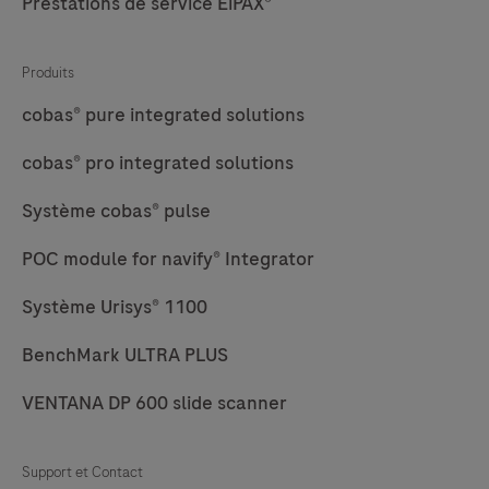
Prestations de service EiPAX®
targets.
The
Produits
kit
is
cobas® pure integrated solutions
intended
cobas® pro integrated solutions
to
identify
Système cobas® pulse
targets
POC module for navify® Integrator
by
silver
Système Urisys® 1100
in
situ
BenchMark ULTRA PLUS
hybridization
VENTANA DP 600 slide scanner
(ISH)
in
sections
Support et Contact