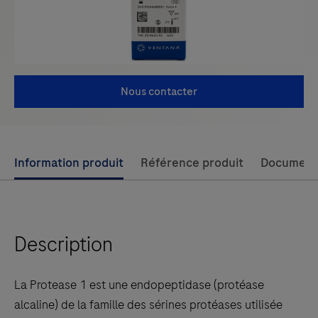
Nous contacter
Use
Information produit
Référence produit
Document
left
and
right
Description
arrow
keys
to
La Protease 1 est une endopeptidase (protéase
scroll
alcaline) de la famille des sérines protéases utilisée