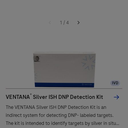
L’instrument
BenchMark
1
/
4
ULTRA
IHC
est
destiné
aux
professionnels
de
la
IVD
pathologie
qui
®
VENTANA
Silver ISH DNP Detection Kit
apprécient
The VENTANA Silver ISH DNP Detection Kit is an
l’amélioration
indirect system for detecting DNP- labeled targets.
de
The kit is intended to identify targets by silver in situ
la