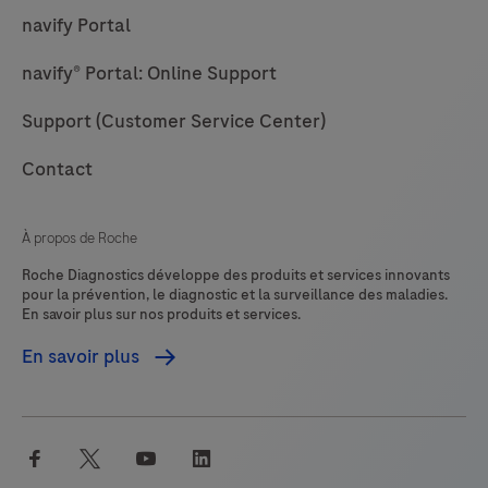
of
navify Portal
formalin-
navify® Portal: Online Support
fixed,
paraffin-
Support (Customer Service Center)
embedded
tissue
Contact
that
are
À propos de Roche
stained
Roche Diagnostics développe des produits et services innovants
on
pour la prévention, le diagnostic et la surveillance des maladies.
En savoir plus sur nos produits et services.
BenchMark
IHC/ISH
En savoir plus
instruments.This
product
should
facebook
twitter
youtube
linkedin
be