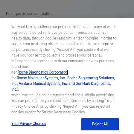
interpreted
by
Politique de confidentialité
a
We would like to collect your personal information, some of which
Préférences en matière de cookies
qualified
may be considered sensitive personal information, such as
reader
health data, through cookies and similar technologies in order to
Conditions générales
support our marketing efforts, personalize the site, and improve
in
its performance. By clicking “Accept All”, you confirm that we
conjunction
have your consent to collect and process your personal
SWITZERLAND
/
Français
information in accordance with our company's privacy practices
with
found here
histological
(for
Roche Diagnostics Corporation
.
© 2026 F. Hoffmann-La Roche Ltd
for
Roche Molecular Systems, Inc., Roche Sequencing Solutions,
examination,
Inc., Ventana Medical Systems, Inc. and GenMark Diagnostics,
Last updated: 06.08.2026
relevant
Inc.
),
which may include online targeted and social media advertising.
clinical
Ce site Web contient des informations sur des produits destinés à
You can personalize your specific preferences by clicking “Your
un large éventail de publics et peut contenir des détails sur les
information,
Privacy Choices”, or, by clicking “Reject All”, you can reject all
produits ou des informations qui ne sont pas autrement
cookies except for Strictly Necessary Cookies.
and
accessibles ou valables dans votre pays. Veuillez noter que nous
ne sommes pas responsables de l'accès à toute information qui
proper
pourrait ne pas être conforme à toute loi, réglementation,
Your Privacy Choices
Reject All
enregistrement ou utilisation dans votre pays d'origine.
controls.This