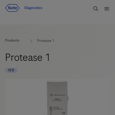
Voir le contenu
Cherch
Diagnostics
Men
Products
Protease 1
Protease 1
IVD