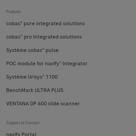
The
Produits
kit
is
cobas® pure integrated solutions
intended
cobas® pro integrated solutions
to
identify
Système cobas® pulse
targets
POC module for navify® Integrator
by
silver
Système Urisys® 1100
in
situ
BenchMark ULTRA PLUS
hybridization
VENTANA DP 600 slide scanner
(ISH)
in
sections
Support et Contact
of
navify Portal