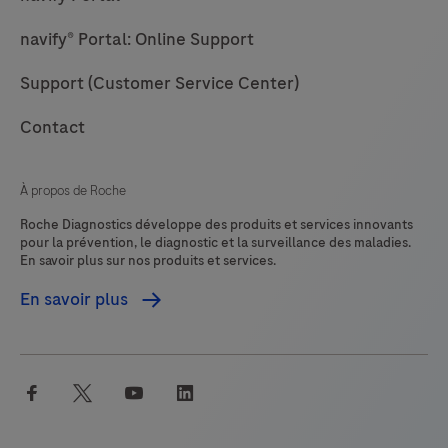
formalin-
navify® Portal: Online Support
fixed,
paraffin-
Support (Customer Service Center)
embedded
tissue
Contact
that
are
À propos de Roche
stained
Roche Diagnostics développe des produits et services innovants
on
pour la prévention, le diagnostic et la surveillance des maladies.
En savoir plus sur nos produits et services.
BenchMark
IHC/ISH
En savoir plus
instruments.This
product
should
facebook
twitter
youtube
linkedin
be
interpreted