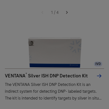
BenchMark
1
/
4
ULTRA
IHC
est
destiné
aux
professionnels
de
la
IVD
pathologie
qui
®
VENTANA
Silver ISH DNP Detection Kit
apprécient
The VENTANA Silver ISH DNP Detection Kit is an
l’amélioration
indirect system for detecting DNP- labeled targets.
de
The kit is intended to identify targets by silver in situ
la
hybridization (ISH) in sections of formalin-fixed,
qualité,