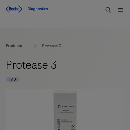
Voir le contenu
Cherch
Diagnostics
Men
Products
Protease 3
Protease 3
IVD