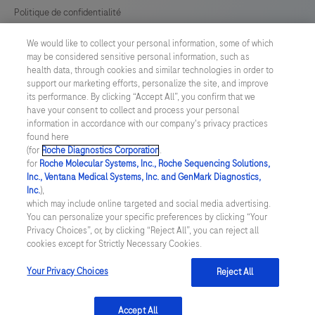
by
Politique de confidentialité
a
We would like to collect your personal information, some of which
Préférences en matière de cookies
qualified
may be considered sensitive personal information, such as
reader
health data, through cookies and similar technologies in order to
Conditions générales
support our marketing efforts, personalize the site, and improve
in
its performance. By clicking “Accept All”, you confirm that we
conjunction
have your consent to collect and process your personal
SWITZERLAND
/
Français
information in accordance with our company's privacy practices
with
found here
histological
(for
Roche Diagnostics Corporation
.
© 2026 F. Hoffmann-La Roche Ltd
for
Roche Molecular Systems, Inc., Roche Sequencing Solutions,
examination,
Inc., Ventana Medical Systems, Inc. and GenMark Diagnostics,
Last updated: 07.08.2026
relevant
Inc.
),
which may include online targeted and social media advertising.
clinical
Ce site Web contient des informations sur des produits destinés à
You can personalize your specific preferences by clicking “Your
un large éventail de publics et peut contenir des détails sur les
information,
Privacy Choices”, or, by clicking “Reject All”, you can reject all
produits ou des informations qui ne sont pas autrement
cookies except for Strictly Necessary Cookies.
and
accessibles ou valables dans votre pays. Veuillez noter que nous
ne sommes pas responsables de l'accès à toute information qui
proper
pourrait ne pas être conforme à toute loi, réglementation,
Your Privacy Choices
Reject All
enregistrement ou utilisation dans votre pays d'origine.
controls.This
product
Accept All