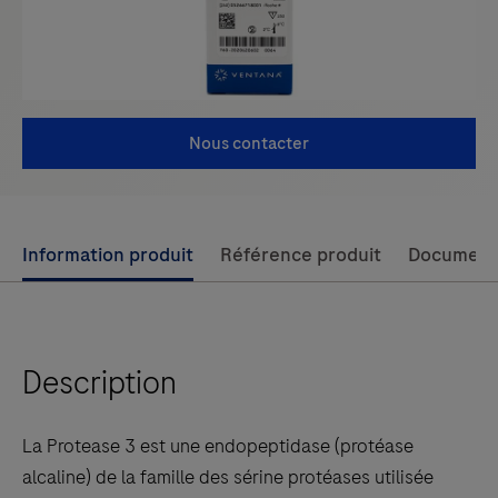
Nous contacter
Use
Information produit
Référence produit
Document
left
and
right
Description
arrow
keys
to
La Protease 3 est une endopeptidase (protéase
scroll
alcaline) de la famille des sérine protéases utilisée