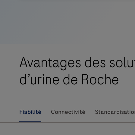
Analyseur
urinaire
cobas u 411
-
Gestion
consolidée
des
Avantages des solut
résultats
standardisés.
d’urine de Roche
Fiabilité
Connectivité
Standardisatio