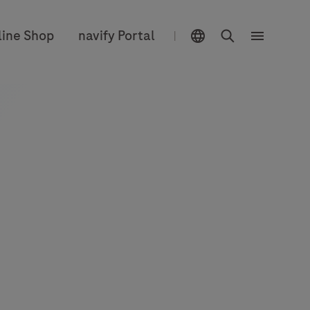
Sélecteur d'emplacement
Chercher
line Shop
navify Portal
|
Menu