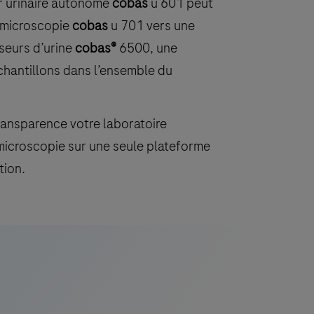
r urinaire autonome
cobas
u 601 peut
e microscopie
cobas
u 701 vers une
yseurs d’urine
cobas®
6500, une
chantillons dans l’ensemble du
ransparence votre laboratoire
microscopie sur une seule plateforme
tion.