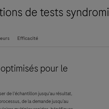
culture
tions de tests syndro
identification)
cobas® eplex
offrent
la
reurs
Efficacité
solution
la
plus
complète
 optimisés pour le
pour
tester
les
patients
suspectés
r de l'échantillon jusqu'au résultat,
d’infections
 processus, de la demande jusqu’au
de