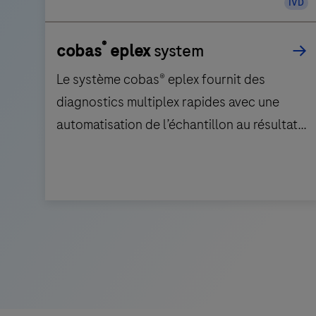
IVD
®
cobas
eplex
system
Le système cobas® eplex fournit des
diagnostics multiplex rapides avec une
automatisation de l’échantillon au résultat,
une intégration SIL et une conception
évolutive.
Le
système
cobas®
eplex
fournit
des