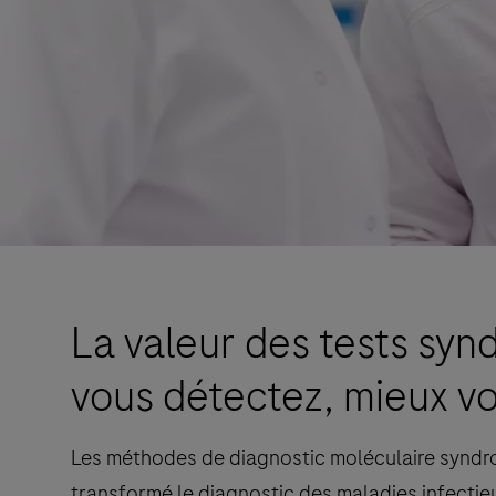
La valeur des tests syn
vous détectez, mieux v
Les méthodes de diagnostic moléculaire syndro
transformé le diagnostic des maladies infectie