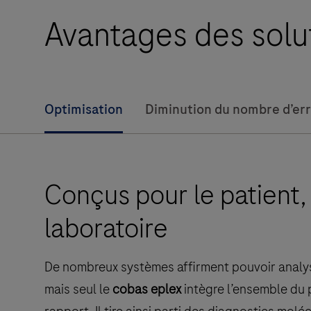
diagnostics
Avantages des solu
multiplex
rapides
avec
une
Optimisation
Diminution du nombre d’er
automatisation
de
l’échantillon
au
Conçus pour le patient,
résultat,
une
laboratoire
intégration
SIL
et
De nombreux systèmes affirment pouvoir analyse
une
mais seul le
cobas eplex
intègre l’ensemble du
conception