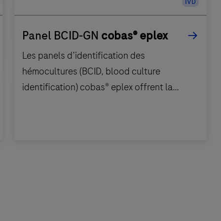
IVD
Panel BCID-GN
cobas® eplex
Les panels d’identification des
hémocultures (BCID, blood culture
identification) cobas® eplex offrent la
solution la plus complète pour tester les
patients suspectés d’infections de la
circulation sanguine et de septicémie, y
Les
compris les patients atteints de COVID-19.
panels
d’identification
des
hémocultures (BCID,
blood