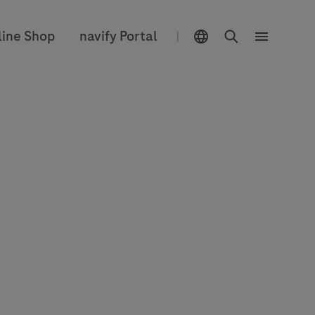
Sélecteur d'emplacement
Chercher
line Shop
navify Portal
|
Menu