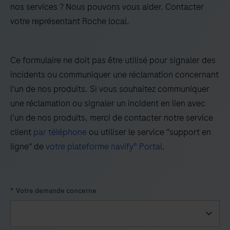
Pathology Dx is composed of VENTANA DP 200 slide
creation,
nos services ? Nous pouvons vous aider. Contacter
scanner, VENTANA DP 600 slide scanner, Roche uPath
viewing
votre représentant Roche local.
enterprise software, and ASUS PA248QV display. It is
and
the responsibility of a qualified pathologist to employ
management
Ce formulaire ne doit pas être utilisé pour signaler des
appropriate procedures and safeguards to assure the
system.
incidents ou communiquer une réclamation concernant
validity of the interpretation of images obtained using
Roche
l'un de nos produits. Si vous souhaitez communiquer
Roche Digital Pathology Dx.
Digital
une réclamation ou signaler un incident en lien avec
Pathology
l'un de nos produits, merci de contacter notre service
Dx
client
par téléphone
ou utiliser le service "support en
is
ligne" de
votre plateforme navify® Portal
.
intended
for
in
*
Votre demande concerne
vitro
diagnostic
use