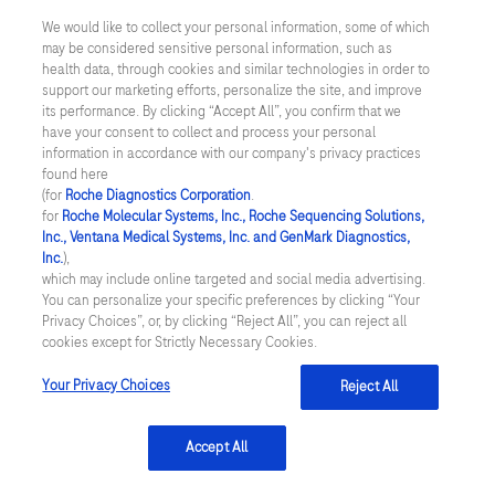
prepared
We would like to collect your personal information, some of which
from
may be considered sensitive personal information, such as
health data, through cookies and similar technologies in order to
formalin-
support our marketing efforts, personalize the site, and improve
*
Adresse e-mail professionnelle
fixed
its performance. By clicking “Accept All”, you confirm that we
paraffin-
have your consent to collect and process your personal
information in accordance with our company's privacy practices
embedded
found here
(FFPE)
(for
Roche Diagnostics Corporation
.
for
Roche Molecular Systems, Inc., Roche Sequencing Solutions,
tissue.
Numéro de téléphone professionnel
Inc., Ventana Medical Systems, Inc. and GenMark Diagnostics,
Roche
Inc.
),
which may include online targeted and social media advertising.
Digital
You can personalize your specific preferences by clicking “Your
Pathology
Privacy Choices”, or, by clicking “Reject All”, you can reject all
cookies except for Strictly Necessary Cookies.
Dx
Merci de préciser votre demande :
is
Your Privacy Choices
Reject All
not
intended
Accept All
for