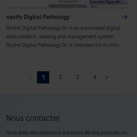
Country Specific Labeling
navify Digital Pathology
Roche Digital Pathology Dx is an automated digital
slide creation, viewing and management system.
Roche Digital Pathology Dx is intended for in vitro
diagnostic use as an aid to the pathologist to review
and interpret digital images of scanned pathology
Roche
slides prepared from formalin-fixed paraffin-
Digital
2
3
4
1
embedded (FFPE) tissue. Roche Digital Pathology Dx
Pathology
is not intended for use with frozen section, cytology,
Dx
or non-FFPE hematopathology specimens. Roche
is
Digital Pathology Dx is for creation and viewing of
an
digital images of scanned glass slides that would
automated
Nous contacter
otherwise be appropriate for manual visualization by
digital
conventional light microscopy. Roche Digital
slide
Vous avez des questions à propos de nos produits ou