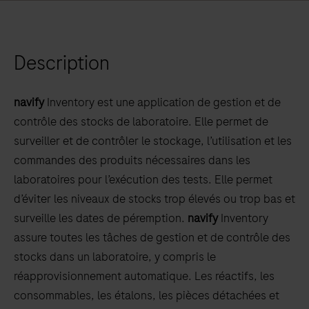
left
and
right
Description
arrow
keys
to
navify
Inventory est une application de gestion et de
scroll
contrôle des stocks de laboratoire. Elle permet de
between
surveiller et de contrôler le stockage, l’utilisation et les
the
commandes des produits nécessaires dans les
tabs
laboratoires pour l’exécution des tests. Elle permet
d’éviter les niveaux de stocks trop élevés ou trop bas et
surveille les dates de péremption.
navify
Inventory
assure toutes les tâches de gestion et de contrôle des
stocks dans un laboratoire, y compris le
réapprovisionnement automatique. Les réactifs, les
consommables, les étalons, les pièces détachées et