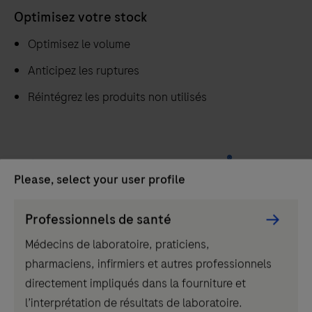
Optimisez votre stock
Optimisez le volume
Anticipez les ruptures
Réintégrez les produits non utilisés
®
Découvrez comment navify
Please, select your user profile
Inventory peut répondre à vos
nombreux besoins sur la gestion de
Persona
Professionnels de santé
Picker
stocks.
Médecins de laboratoire, praticiens,
component
pharmaciens, infirmiers et autres professionnels
directement impliqués dans la fourniture et
Andrés Albrecht
l’interprétation de résultats de laboratoire.