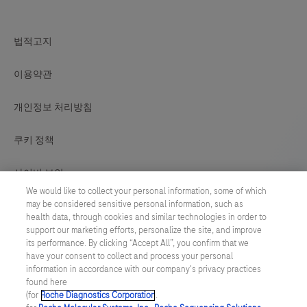
법적고지
이용약관
개인정보 처리방침
쿠키 정책
사이버 보안
We would like to collect your personal information, some of which
may be considered sensitive personal information, such as
쿠키 기본설정
health data, through cookies and similar technologies in order to
support our marketing efforts, personalize the site, and improve
제품 안전성 정보
its performance. By clicking “Accept All”, you confirm that we
have your consent to collect and process your personal
information in accordance with our company's privacy practices
SOUTH KOREA
/
영어
found here
(for
Roche Diagnostics Corporation
.