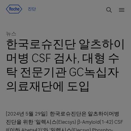
Jump To Content
검색
진단
메
뉴
뉴스
한국로슈진단 알츠하이
머병 CSF 검사, 대형 수
탁 전문기관 GC녹십자
의료재단에 도입
[2024년 5월 29일] 한국로슈진단은 알츠하이머병
진단을 위한 ‘일렉시스(Elecsys) β-Amyloid(1-42) CSF
II(이하 Abeta42)’와 ‘일렉시스(Elecsys) Phospho-